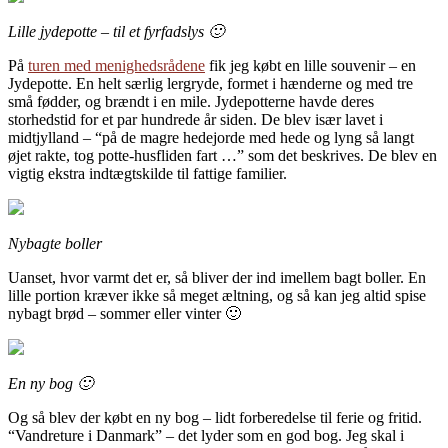
Lille jydepotte – til et fyrfadslys 🙂
På
turen med menighedsrådene
fik jeg købt en lille souvenir – en
Jydepotte. En helt særlig lergryde, formet i hænderne og med tre
små fødder, og brændt i en mile. Jydepotterne havde deres
storhedstid for et par hundrede år siden. De blev især lavet i
midtjylland – “på de magre hedejorde med hede og lyng så langt
øjet rakte, tog potte-husfliden fart …” som det beskrives. De blev en
vigtig ekstra indtægtskilde til fattige familier.
Nybagte boller
Uanset, hvor varmt det er, så bliver der ind imellem bagt boller. En
lille portion kræver ikke så meget æltning, og så kan jeg altid spise
nybagt brød – sommer eller vinter 🙂
En ny bog 🙂
Og så blev der købt en ny bog – lidt forberedelse til ferie og fritid.
“Vandreture i Danmark” – det lyder som en god bog. Jeg skal i