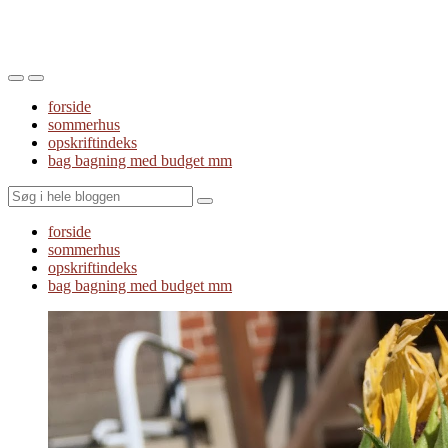
Toggle
Toggle
the
the
forside
mobile
search
sommerhus
menu
field
opskriftindeks
bag bagning med budget mm
Search
forside
sommerhus
opskriftindeks
bag bagning med budget mm