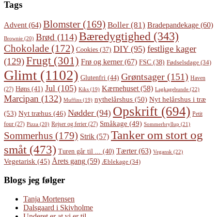
Tags
Blomster
(169)
Boller
(81)
Advent
(64)
Bradepandekage
(60)
Bæredygtighed
(343)
Brød
(114)
Brownie
(20)
Chokolade
(172)
festlige kager
DIY
(95)
Cookies
(37)
Frugt
(301)
(129)
Frø og kerner
(67)
FSC
(38)
Fødselsdage
(34)
Glimt
(1102)
Grøntsager
(151)
Glutenfri
(44)
Haven
Jul
(105)
Kærnehuset
(58)
Høns
(41)
(27)
Lagkagebunde
(22)
Kiks
(19)
Marcipan
(132)
Nyt helårshus i træ
nythelårshus
(50)
Muffins
(19)
Opskrift
(694)
Nødder
(94)
(53)
Nyt træhus
(46)
Petit
Småkage
(49)
four
(27)
Rejser og ferier
(27)
Pizza
(20)
Sommerbryllup
(21)
Tanker om stort og
Sommerhus
(179)
Strik
(57)
småt
(473)
Tærter
(63)
Turen går til ...
(40)
Vegansk
(22)
Årets gang
(59)
Vegetarisk
(45)
Æblekage
(34)
Blogs jeg følger
Tanja Mortensen
Dalsgaard i Skivholme
Underet er at vi er til