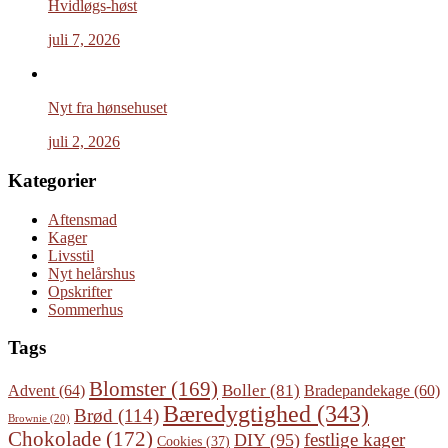
Hvidløgs-høst
juli 7, 2026
Nyt fra hønsehuset
juli 2, 2026
Kategorier
Aftensmad
Kager
Livsstil
Nyt helårshus
Opskrifter
Sommerhus
Tags
Blomster
(169)
Boller
(81)
Advent
(64)
Bradepandekage
(60)
Bæredygtighed
(343)
Brød
(114)
Brownie
(20)
Chokolade
(172)
festlige kager
DIY
(95)
Cookies
(37)