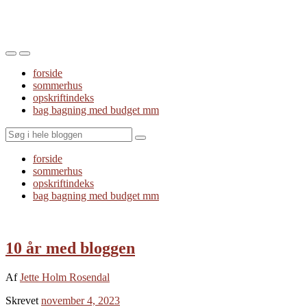
Toggle
Toggle
the
the
forside
mobile
search
sommerhus
menu
field
opskriftindeks
bag bagning med budget mm
Search
forside
sommerhus
opskriftindeks
bag bagning med budget mm
10 år med bloggen
Af
Jette Holm Rosendal
Skrevet
november 4, 2023