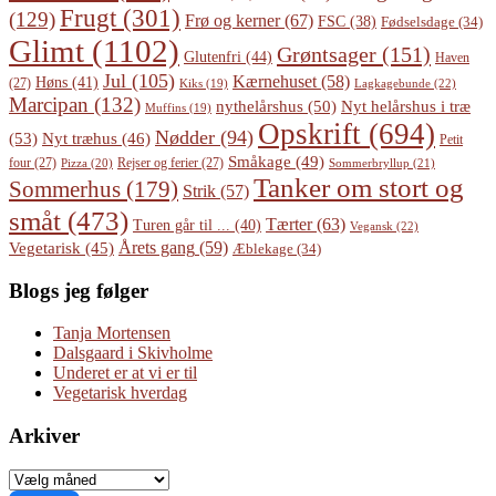
Frugt
(301)
(129)
Frø og kerner
(67)
FSC
(38)
Fødselsdage
(34)
Glimt
(1102)
Grøntsager
(151)
Glutenfri
(44)
Haven
Jul
(105)
Kærnehuset
(58)
Høns
(41)
(27)
Lagkagebunde
(22)
Kiks
(19)
Marcipan
(132)
Nyt helårshus i træ
nythelårshus
(50)
Muffins
(19)
Opskrift
(694)
Nødder
(94)
(53)
Nyt træhus
(46)
Petit
Småkage
(49)
four
(27)
Rejser og ferier
(27)
Pizza
(20)
Sommerbryllup
(21)
Tanker om stort og
Sommerhus
(179)
Strik
(57)
småt
(473)
Tærter
(63)
Turen går til ...
(40)
Vegansk
(22)
Årets gang
(59)
Vegetarisk
(45)
Æblekage
(34)
Blogs jeg følger
Tanja Mortensen
Dalsgaard i Skivholme
Underet er at vi er til
Vegetarisk hverdag
Arkiver
Arkiver