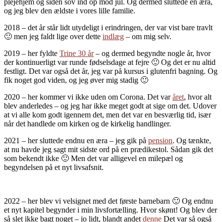
plejehjem og siden sov ind op mod jul. Og dermed sluttede en æra,
og jeg blev den ældste i vores lille familie.
2018 – det år står lidt utydeligt i erindringen, der var vist bare travlt
🙂 men jeg faldt lige over dette
indlæg
– om mig selv.
2019 – her fyldte
Trine 30 år
– og dermed begyndte nogle år, hvor
der kontinuerligt var runde fødselsdage at fejre 🙂 Og det er nu altid
festligt. Det var også det år, jeg var på kursus i glutenfri bagning. Og
fik noget god viden, og jeg øver mig stadig 🙂
2020 – her kommer vi ikke uden om Corona. Det var
året
, hvor alt
blev anderledes – og jeg har ikke meget godt at sige om det. Udover
at vi alle kom godt igennem det, men det var en besværlig tid, især
når det handlede om kirken og de kirkelig handlinger.
2021 – her sluttede endnu en æra – jeg gik på
pension
. Og tænkte,
at nu havde jeg sagt mit sidste ord på en prædikestol. Sådan gik det
som bekendt ikke 🙂 Men det var alligevel en milepæl og
begyndelsen på et nyt livsafsnit.
2022 – her blev vi velsignet med det første barnebarn 🙂 Og endnu
et nyt kapitel begynder i min livsfortælling. Hvor skønt! Og blev der
så slet ikke bagt noget – jo lidt, blandt andet
denne
Det var så også