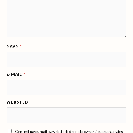
NAVN
*
E-MAIL
*
WEBSTED
Gem mit navn, mail og websted i denne browser til næste gang jeg