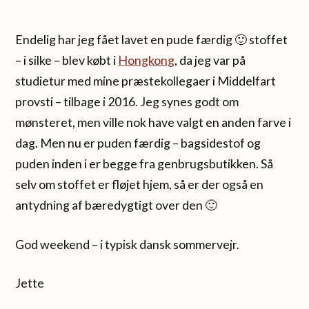
Endelig har jeg fået lavet en pude færdig 🙂 stoffet
– i silke – blev købt i
Hongkong
, da jeg var på
studietur med mine præstekollegaer i Middelfart
provsti – tilbage i 2016. Jeg synes godt om
mønsteret, men ville nok have valgt en anden farve i
dag. Men nu er puden færdig – bagsidestof og
puden inden i er begge fra genbrugsbutikken. Så
selv om stoffet er fløjet hjem, så er der også en
antydning af bæredygtigt over den 🙂
God weekend – i typisk dansk sommervejr.
Jette