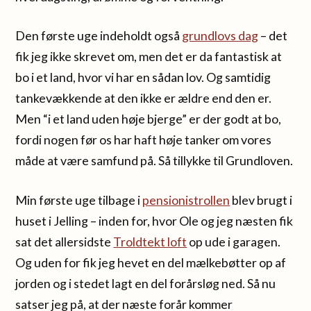
Den første uge indeholdt også
grundlovs dag
– det
fik jeg ikke skrevet om, men det er da fantastisk at
bo i et land, hvor vi har en sådan lov. Og samtidig
tankevækkende at den ikke er ældre end den er.
Men “i et land uden høje bjerge” er der godt at bo,
fordi nogen før os har haft høje tanker om vores
måde at være samfund på. Så tillykke til Grundloven.
Min første uge tilbage i
pensionistrollen
blev brugt i
huset i Jelling – inden for, hvor Ole og jeg næsten fik
sat det allersidste
Troldtekt loft
op ude i garagen.
Og uden for fik jeg hevet en del mælkebøtter op af
jorden og i stedet lagt en del forårsløg ned. Så nu
satser jeg på, at der næste forår kommer