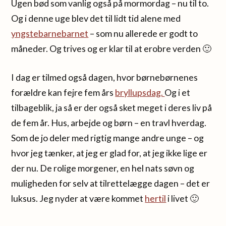
Ugen bød som vanlig også på mormordag – nu til to.
Og i denne uge blev det til lidt tid alene med
yngstebarnebarnet
– som nu allerede er godt to
måneder. Og trives og er klar til at erobre verden 🙂
I dag er tilmed også dagen, hvor børnebørnenes
forældre kan fejre fem års
bryllupsdag.
Og i et
tilbageblik, ja så er der også sket meget i deres liv på
de fem år. Hus, arbejde og børn – en travl hverdag.
Som de jo deler med rigtig mange andre unge – og
hvor jeg tænker, at jeg er glad for, at jeg ikke lige er
der nu. De rolige morgener, en hel nats søvn og
muligheden for selv at tilrettelægge dagen – det er
luksus. Jeg nyder at være kommet
hertil
i livet 🙂