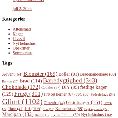
juli 2, 2026
Kategorier
Aftensmad
Kager
Livsstil
Nyt helårshus
Opskrifter
Sommerhus
Tags
Blomster
(169)
Boller
(81)
Advent
(64)
Bradepandekage
(60)
Bæredygtighed
(343)
Brød
(114)
Brownie
(20)
Chokolade
(172)
festlige kager
DIY
(95)
Cookies
(37)
Frugt
(301)
(129)
Frø og kerner
(67)
FSC
(38)
Fødselsdage
(34)
Glimt
(1102)
Grøntsager
(151)
Glutenfri
(44)
Haven
Jul
(105)
Kærnehuset
(58)
Høns
(41)
(27)
Lagkagebunde
(22)
Kiks
(19)
Marcipan
(132)
Nyt helårshus i træ
nythelårshus
(50)
Muffins
(19)