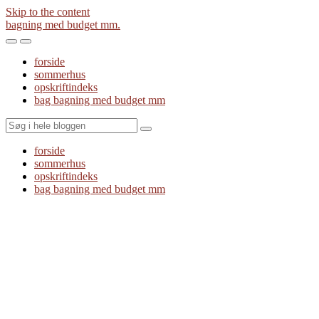
Skip to the content
bagning med budget mm.
Toggle
Toggle
the
the
forside
mobile
search
sommerhus
menu
field
opskriftindeks
bag bagning med budget mm
Search
forside
sommerhus
opskriftindeks
bag bagning med budget mm