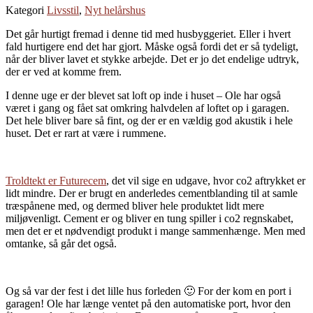
Kategori
Livsstil
,
Nyt helårshus
Det går hurtigt fremad i denne tid med husbyggeriet. Eller i hvert
fald hurtigere end det har gjort. Måske også fordi det er så tydeligt,
når der bliver lavet et stykke arbejde. Det er jo det endelige udtryk,
der er ved at komme frem.
I denne uge er der blevet sat loft op inde i huset – Ole har også
været i gang og fået sat omkring halvdelen af loftet op i garagen.
Det hele bliver bare så fint, og der er en vældig god akustik i hele
huset. Det er rart at være i rummene.
Troldtekt er Futurecem
, det vil sige en udgave, hvor co2 aftrykket er
lidt mindre. Der er brugt en anderledes cementblanding til at samle
træspånene med, og dermed bliver hele produktet lidt mere
miljøvenligt. Cement er og bliver en tung spiller i co2 regnskabet,
men det er et nødvendigt produkt i mange sammenhænge. Men med
omtanke, så går det også.
Og så var der fest i det lille hus forleden 🙂 For der kom en port i
garagen! Ole har længe ventet på den automatiske port, hvor den