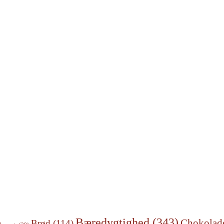
Bæredygtighed
(343)
Chokolad
Brød
(114)