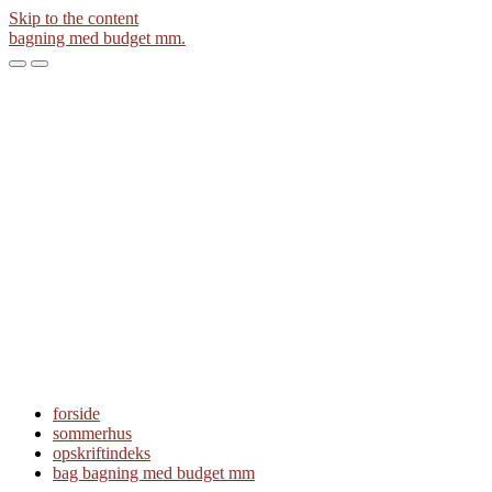
Skip to the content
bagning med budget mm.
Toggle
Toggle
the
the
mobile
search
menu
field
forside
sommerhus
opskriftindeks
bag bagning med budget mm