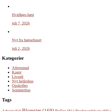
Hvidløgs-høst
juli 7, 2026
Nyt fra hønsehuset
juli 2, 2026
Kategorier
Aftensmad
Kager
Livsstil
Nyt helårshus
Opskrifter
Sommerhus
Tags
Blomster
(169)
Boller
(81)
Advent
(64)
Bradepandekage
(60)