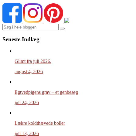
Search
Seneste Indlæg
Glimt fra juli 2026.
august 4, 2026
Egtvedpigens grav – et genbesøg
juli 24, 2026
Lækre koldthævede boller
juli 13, 2026