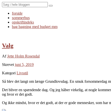
Search
forside
sommerhus
opskriftindeks
bag bagning med budget mm
Valg
Af
Jette Holm Rosendal
Skrevet
juni 5, 2019
Kategori
Livsstil
Så blev det langt om længe Grundlovsdag. En smuk forsommerdag med s
Det bliver en spændende dag. Og jeg håber virkelig, at nogle kommer
og hvor er det godt.
Og ikke mindst, hvor er det godt, at der er gode mennesker, som har mod 