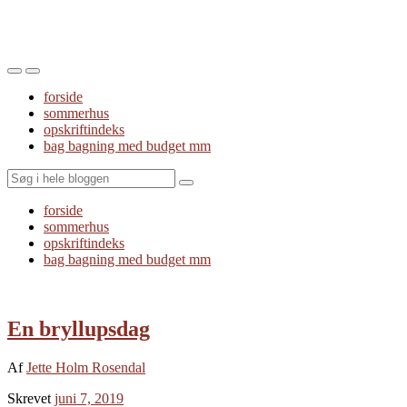
Toggle
Toggle
the
the
forside
mobile
search
sommerhus
menu
field
opskriftindeks
bag bagning med budget mm
Search
forside
sommerhus
opskriftindeks
bag bagning med budget mm
En bryllupsdag
Af
Jette Holm Rosendal
Skrevet
juni 7, 2019