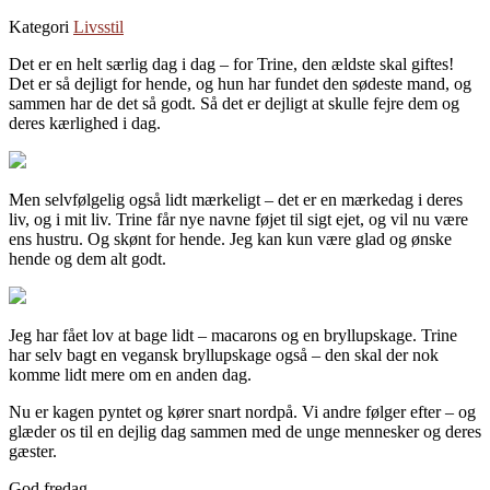
Kategori
Livsstil
Det er en helt særlig dag i dag – for Trine, den ældste skal giftes!
Det er så dejligt for hende, og hun har fundet den sødeste mand, og
sammen har de det så godt. Så det er dejligt at skulle fejre dem og
deres kærlighed i dag.
Men selvfølgelig også lidt mærkeligt – det er en mærkedag i deres
liv, og i mit liv. Trine får nye navne føjet til sigt ejet, og vil nu være
ens hustru. Og skønt for hende. Jeg kan kun være glad og ønske
hende og dem alt godt.
Jeg har fået lov at bage lidt – macarons og en bryllupskage. Trine
har selv bagt en vegansk bryllupskage også – den skal der nok
komme lidt mere om en anden dag.
Nu er kagen pyntet og kører snart nordpå. Vi andre følger efter – og
glæder os til en dejlig dag sammen med de unge mennesker og deres
gæster.
God fredag.