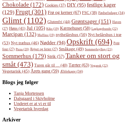
Chokolade
(172)
festlige kager
DIY
(95)
Cookies
(37)
Frugt
(301)
(129)
Frø og kerner
(67)
FSC
(38)
Fødselsdage
(34)
Glimt
(1102)
Grøntsager
(151)
Glutenfri
(44)
Haven
Jul
(105)
Kærnehuset
(58)
Høns
(41)
(27)
Lagkagebunde
(22)
Kiks
(19)
Marcipan
(132)
Nyt helårshus i træ
nythelårshus
(50)
Muffins
(19)
Opskrift
(694)
Nødder
(94)
(53)
Nyt træhus
(46)
Petit
Småkage
(49)
four
(27)
Rejser og ferier
(27)
Pizza
(20)
Sommerbryllup
(21)
Tanker om stort og
Sommerhus
(179)
Strik
(57)
småt
(473)
Tærter
(63)
Turen går til ...
(40)
Vegansk
(22)
Årets gang
(59)
Vegetarisk
(45)
Æblekage
(34)
Blogs jeg følger
Tanja Mortensen
Dalsgaard i Skivholme
Underet er at vi er til
Vegetarisk hverdag
Arkiver