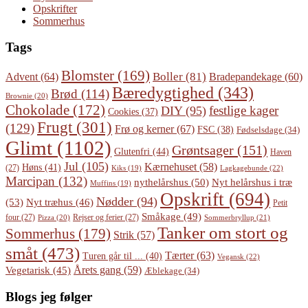
Opskrifter
Sommerhus
Tags
Blomster
(169)
Boller
(81)
Advent
(64)
Bradepandekage
(60)
Bæredygtighed
(343)
Brød
(114)
Brownie
(20)
Chokolade
(172)
festlige kager
DIY
(95)
Cookies
(37)
Frugt
(301)
(129)
Frø og kerner
(67)
FSC
(38)
Fødselsdage
(34)
Glimt
(1102)
Grøntsager
(151)
Glutenfri
(44)
Haven
Jul
(105)
Kærnehuset
(58)
Høns
(41)
(27)
Lagkagebunde
(22)
Kiks
(19)
Marcipan
(132)
Nyt helårshus i træ
nythelårshus
(50)
Muffins
(19)
Opskrift
(694)
Nødder
(94)
(53)
Nyt træhus
(46)
Petit
Småkage
(49)
four
(27)
Rejser og ferier
(27)
Pizza
(20)
Sommerbryllup
(21)
Tanker om stort og
Sommerhus
(179)
Strik
(57)
småt
(473)
Tærter
(63)
Turen går til ...
(40)
Vegansk
(22)
Årets gang
(59)
Vegetarisk
(45)
Æblekage
(34)
Blogs jeg følger