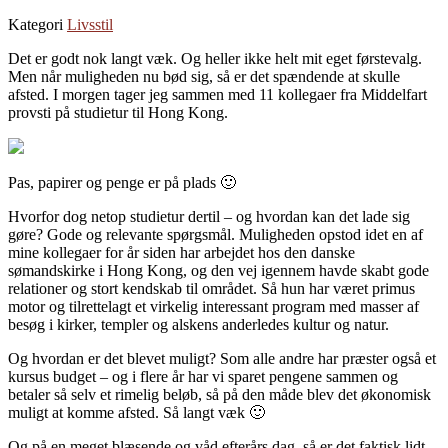
Kategori
Livsstil
Det er godt nok langt væk. Og heller ikke helt mit eget førstevalg.
Men når muligheden nu bød sig, så er det spændende at skulle
afsted. I morgen tager jeg sammen med 11 kollegaer fra Middelfart
provsti på studietur til Hong Kong.
Pas, papirer og penge er på plads 🙂
Hvorfor dog netop studietur dertil – og hvordan kan det lade sig
gøre? Gode og relevante spørgsmål. Muligheden opstod idet en af
mine kollegaer for år siden har arbejdet hos den danske
sømandskirke i Hong Kong, og den vej igennem havde skabt gode
relationer og stort kendskab til området. Så hun har været primus
motor og tilrettelagt et virkelig interessant program med masser af
besøg i kirker, templer og alskens anderledes kultur og natur.
Og hvordan er det blevet muligt? Som alle andre har præster også et
kursus budget – og i flere år har vi sparet pengene sammen og
betaler så selv et rimelig beløb, så på den måde blev det økonomisk
muligt at komme afsted. Så langt væk 🙂
Og på en meget blæsende og våd efterårs dag, så er det faktisk lidt