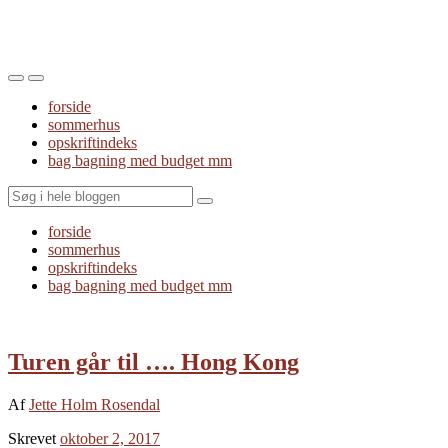
Toggle
Toggle
the
the
forside
mobile
search
sommerhus
menu
field
opskriftindeks
bag bagning med budget mm
Search
forside
sommerhus
opskriftindeks
bag bagning med budget mm
Turen går til …. Hong Kong
Af
Jette Holm Rosendal
Skrevet
oktober 2, 2017