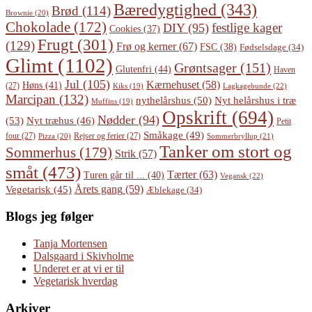
Bæredygtighed
(343)
Brød
(114)
Brownie
(20)
Chokolade
(172)
festlige kager
DIY
(95)
Cookies
(37)
Frugt
(301)
(129)
Frø og kerner
(67)
FSC
(38)
Fødselsdage
(34)
Glimt
(1102)
Grøntsager
(151)
Glutenfri
(44)
Haven
Jul
(105)
Kærnehuset
(58)
Høns
(41)
(27)
Lagkagebunde
(22)
Kiks
(19)
Marcipan
(132)
Nyt helårshus i træ
nythelårshus
(50)
Muffins
(19)
Opskrift
(694)
Nødder
(94)
(53)
Nyt træhus
(46)
Petit
Småkage
(49)
four
(27)
Rejser og ferier
(27)
Pizza
(20)
Sommerbryllup
(21)
Tanker om stort og
Sommerhus
(179)
Strik
(57)
småt
(473)
Tærter
(63)
Turen går til ...
(40)
Vegansk
(22)
Årets gang
(59)
Vegetarisk
(45)
Æblekage
(34)
Blogs jeg følger
Tanja Mortensen
Dalsgaard i Skivholme
Underet er at vi er til
Vegetarisk hverdag
Arkiver