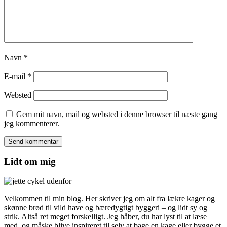
Navn
*
E-mail
*
Websted
Gem mit navn, mail og websted i denne browser til næste gang
jeg kommenterer.
Lidt om mig
Velkommen til min blog. Her skriver jeg om alt fra lækre kager og
skønne brød til vild have og bæredygtigt byggeri – og lidt sy og
strik. Altså ret meget forskelligt. Jeg håber, du har lyst til at læse
med, og måske blive inspireret til selv at bage en kage eller bygge et