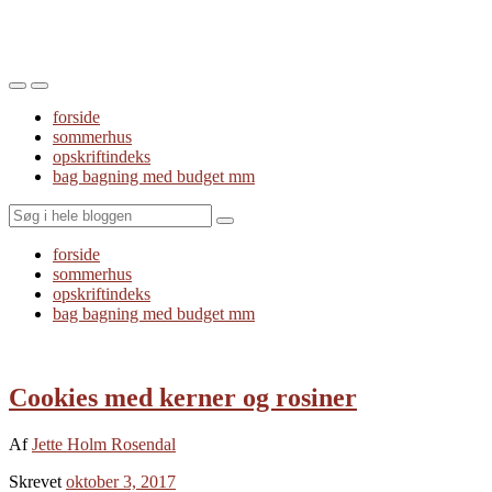
Toggle
Toggle
the
the
forside
mobile
search
sommerhus
menu
field
opskriftindeks
bag bagning med budget mm
Search
forside
sommerhus
opskriftindeks
bag bagning med budget mm
Cookies med kerner og rosiner
Af
Jette Holm Rosendal
Skrevet
oktober 3, 2017