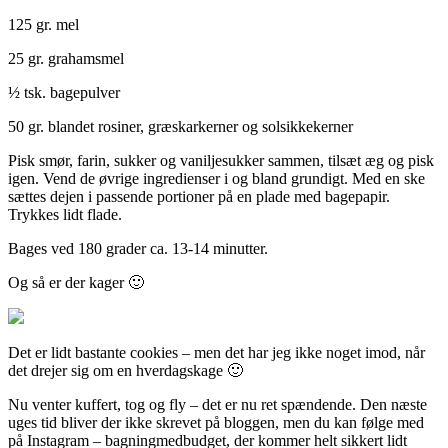
125 gr. mel
25 gr. grahamsmel
½ tsk. bagepulver
50 gr. blandet rosiner, græskarkerner og solsikkekerner
Pisk smør, farin, sukker og vaniljesukker sammen, tilsæt æg og pisk
igen. Vend de øvrige ingredienser i og bland grundigt. Med en ske
sættes dejen i passende portioner på en plade med bagepapir.
Trykkes lidt flade.
Bages ved 180 grader ca. 13-14 minutter.
Og så er der kager 🙂
Det er lidt bastante cookies – men det har jeg ikke noget imod, når
det drejer sig om en hverdagskage 🙂
Nu venter kuffert, tog og fly – det er nu ret spændende. Den næste
uges tid bliver der ikke skrevet på bloggen, men du kan følge med
på Instagram – bagningmedbudget, der kommer helt sikkert lidt