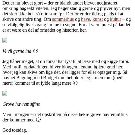
Det er nu blevet gjort – der er blandt andet blevet nedjusteret
omkring bageaktiviteten. Jeg bager stadig gerne og prøver nyt, men
det sker ikke helt så ofte som før. Derfor er der tid og plads til at
skrive om andre ting. Om
sommerhus
og
have
,
kunst
og
kultur
– og
selvfølgelig livets gang i mine to sogne. For at være præst på landet
er at være en del af området og historien her.
Vi vil gerne ind 🙂
Jeg håber meget, at du forsat har lyst til at læse med og kigge forbi.
Med profil opdateringen bliver bloggen i endnu højere grad her,
hvor jeg kan skive om lige det, der ligger for eller optager mig. Så
navnet Bagning med Budget mm beholder jeg – men mm (med
mere) kommer til at fylde langt mere 🙂
Grove havremuffins
Men i morgen er det opskriften på disse lækre grove havremuffins
der kommer med 🙂
God torsdag.