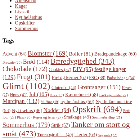
Aftensmad
Kager
Livsstil
Nyt helårshus
Opskrifter
Sommerhus
Tags
Blomster
(169)
Boller
(81)
Advent
(64)
Bradepandekage
(60)
Bæredygtighed
(343)
Brød
(114)
Brownie
(20)
Chokolade
(172)
festlige kager
DIY
(95)
Cookies
(37)
Frugt
(301)
(129)
Frø og kerner
(67)
FSC
(38)
Fødselsdage
(34)
Glimt
(1102)
Grøntsager
(151)
Glutenfri
(44)
Haven
Jul
(105)
Kærnehuset
(58)
Høns
(41)
(27)
Lagkagebunde
(22)
Kiks
(19)
Marcipan
(132)
Nyt helårshus i træ
nythelårshus
(50)
Muffins
(19)
Opskrift
(694)
Nødder
(94)
(53)
Nyt træhus
(46)
Petit
Småkage
(49)
four
(27)
Rejser og ferier
(27)
Pizza
(20)
Sommerbryllup
(21)
Tanker om stort og
Sommerhus
(179)
Strik
(57)
småt
(473)
Tærter
(63)
Turen går til ...
(40)
Vegansk
(22)