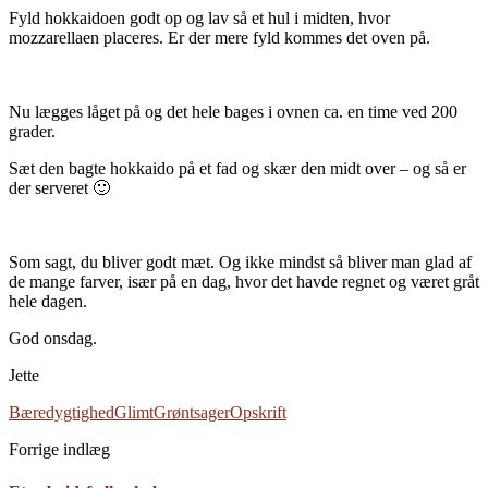
Fyld hokkaidoen godt op og lav så et hul i midten, hvor
mozzarellaen placeres. Er der mere fyld kommes det oven på.
Nu lægges låget på og det hele bages i ovnen ca. en time ved 200
grader.
Sæt den bagte hokkaido på et fad og skær den midt over – og så er
der serveret 🙂
Som sagt, du bliver godt mæt. Og ikke mindst så bliver man glad af
de mange farver, især på en dag, hvor det havde regnet og været gråt
hele dagen.
God onsdag.
Jette
Bæredygtighed
Glimt
Grøntsager
Opskrift
Forrige indlæg