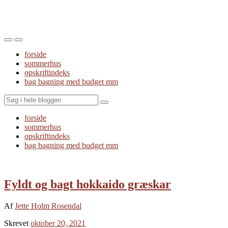
Toggle
Toggle
the
the
forside
mobile
search
sommerhus
menu
field
opskriftindeks
bag bagning med budget mm
Search
forside
sommerhus
opskriftindeks
bag bagning med budget mm
Fyldt og bagt hokkaido græskar
Af
Jette Holm Rosendal
Skrevet
oktober 20, 2021