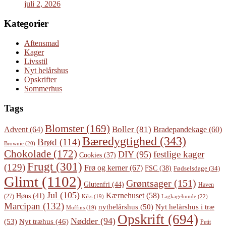
juli 2, 2026
Kategorier
Aftensmad
Kager
Livsstil
Nyt helårshus
Opskrifter
Sommerhus
Tags
Blomster
(169)
Boller
(81)
Advent
(64)
Bradepandekage
(60)
Bæredygtighed
(343)
Brød
(114)
Brownie
(20)
Chokolade
(172)
festlige kager
DIY
(95)
Cookies
(37)
Frugt
(301)
(129)
Frø og kerner
(67)
FSC
(38)
Fødselsdage
(34)
Glimt
(1102)
Grøntsager
(151)
Glutenfri
(44)
Haven
Jul
(105)
Kærnehuset
(58)
Høns
(41)
(27)
Lagkagebunde
(22)
Kiks
(19)
Marcipan
(132)
Nyt helårshus i træ
nythelårshus
(50)
Muffins
(19)
Opskrift
(694)
Nødder
(94)
(53)
Nyt træhus
(46)
Petit