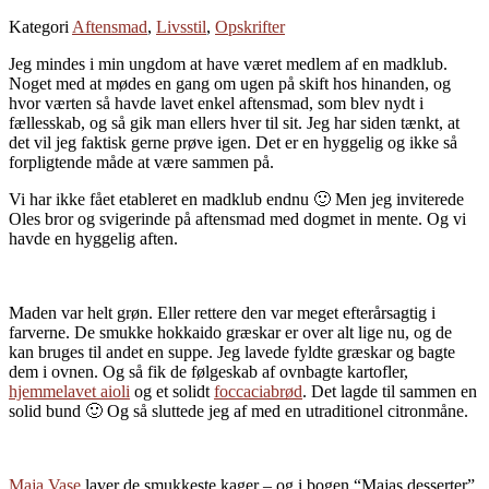
Kategori
Aftensmad
,
Livsstil
,
Opskrifter
Jeg mindes i min ungdom at have været medlem af en madklub.
Noget med at mødes en gang om ugen på skift hos hinanden, og
hvor værten så havde lavet enkel aftensmad, som blev nydt i
fællesskab, og så gik man ellers hver til sit. Jeg har siden tænkt, at
det vil jeg faktisk gerne prøve igen. Det er en hyggelig og ikke så
forpligtende måde at være sammen på.
Vi har ikke fået etableret en madklub endnu 🙂 Men jeg inviterede
Oles bror og svigerinde på aftensmad med dogmet in mente. Og vi
havde en hyggelig aften.
Maden var helt grøn. Eller rettere den var meget efterårsagtig i
farverne. De smukke hokkaido græskar er over alt lige nu, og de
kan bruges til andet en suppe. Jeg lavede fyldte græskar og bagte
dem i ovnen. Og så fik de følgeskab af ovnbagte kartofler,
hjemmelavet aioli
og et solidt
foccaciabrød
. Det lagde til sammen en
solid bund 🙂 Og så sluttede jeg af med en utraditionel citronmåne.
Maja Vase
laver de smukkeste kager – og i bogen “Majas desserter”