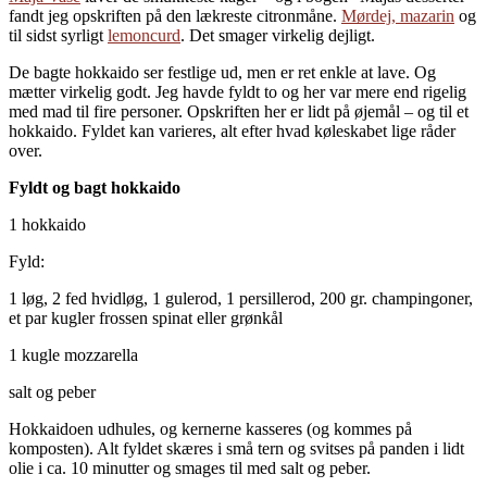
fandt jeg opskriften på den lækreste citronmåne.
Mørdej, mazarin
og
til sidst syrligt
lemoncurd
. Det smager virkelig dejligt.
De bagte hokkaido ser festlige ud, men er ret enkle at lave. Og
mætter virkelig godt. Jeg havde fyldt to og her var mere end rigelig
med mad til fire personer. Opskriften her er lidt på øjemål – og til et
hokkaido. Fyldet kan varieres, alt efter hvad køleskabet lige råder
over.
Fyldt og bagt hokkaido
1 hokkaido
Fyld:
1 løg, 2 fed hvidløg, 1 gulerod, 1 persillerod, 200 gr. champingoner,
et par kugler frossen spinat eller grønkål
1 kugle mozzarella
salt og peber
Hokkaidoen udhules, og kernerne kasseres (og kommes på
komposten). Alt fyldet skæres i små tern og svitses på panden i lidt
olie i ca. 10 minutter og smages til med salt og peber.