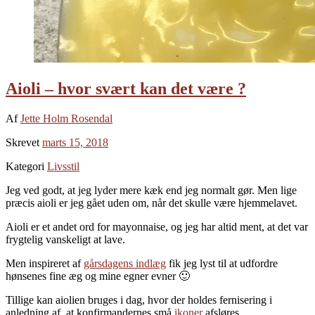
Aioli – hvor svært kan det være ?
Af
Jette Holm Rosendal
Skrevet
marts 15, 2018
Kategori
Livsstil
Jeg ved godt, at jeg lyder mere kæk end jeg normalt gør. Men lige
præcis aioli er jeg gået uden om, når det skulle være hjemmelavet.
Aioli er et andet ord for mayonnaise, og jeg har altid ment, at det var
frygtelig vanskeligt at lave.
Men inspireret af
gårsdagens indlæg
fik jeg lyst til at udfordre
hønsenes fine æg og mine egner evner 🙂
Tillige kan aiolien bruges i dag, hvor der holdes fernisering i
anledning af, at konfirmandernes små
ikoner
afsløres.