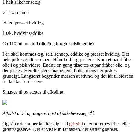
1 helt silkehønseæg
½ tsk. sennep
½ fed presset hvidløg
1 tsk. hvidvinseddike
Ca 110 ml. neutral olie (jeg brugte solsikkeolie)
I en skål kommes æg, salt, sennep, eddike og presset hvidløg. Det
hele piskes godt sammen. Håndkraft og piskeris. Kom et par dråber
olie i og pisk videre. Endnu en gang tilsættes et par dråber olie, og
der piskes. Herefter øges mængden af olie, mens der piskes
grundigt. Langsomt begynder massen at stivne, og det får til sidst en
fin lækker konsistens.
Smages til og sættes til afkøling.
Afkølet aioli og dagens høst af silkehønseæg 🙂
Og så er der super lækker dip – til
grissini
eller pommes frites eller
grøntsagsstave. Det er vist kun fantasien, der sætter grænser.