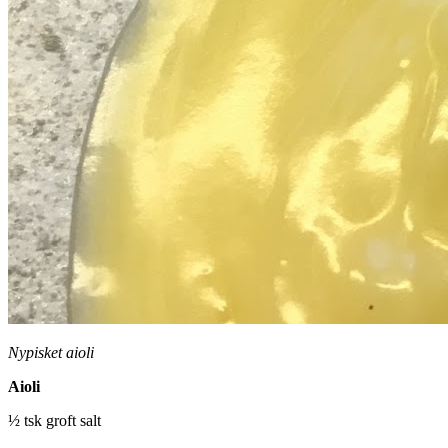
Nypisket aioli
Aioli
½ tsk groft salt