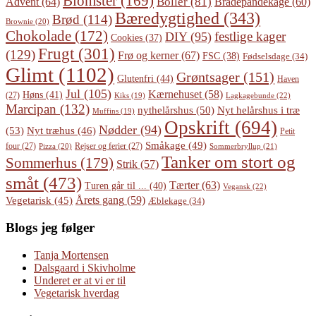
Blomster
(169)
Boller
(81)
Advent
(64)
Bradepandekage
(60)
Bæredygtighed
(343)
Brød
(114)
Brownie
(20)
Chokolade
(172)
festlige kager
DIY
(95)
Cookies
(37)
Frugt
(301)
(129)
Frø og kerner
(67)
FSC
(38)
Fødselsdage
(34)
Glimt
(1102)
Grøntsager
(151)
Glutenfri
(44)
Haven
Jul
(105)
Kærnehuset
(58)
Høns
(41)
(27)
Lagkagebunde
(22)
Kiks
(19)
Marcipan
(132)
Nyt helårshus i træ
nythelårshus
(50)
Muffins
(19)
Opskrift
(694)
Nødder
(94)
(53)
Nyt træhus
(46)
Petit
Småkage
(49)
four
(27)
Rejser og ferier
(27)
Pizza
(20)
Sommerbryllup
(21)
Tanker om stort og
Sommerhus
(179)
Strik
(57)
småt
(473)
Tærter
(63)
Turen går til ...
(40)
Vegansk
(22)
Årets gang
(59)
Vegetarisk
(45)
Æblekage
(34)
Blogs jeg følger
Tanja Mortensen
Dalsgaard i Skivholme
Underet er at vi er til
Vegetarisk hverdag