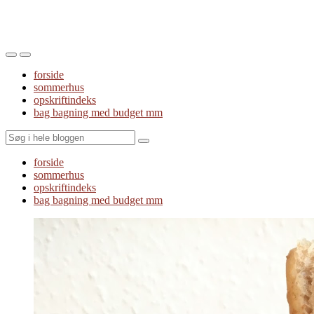
Toggle
Toggle
the
the
forside
mobile
search
sommerhus
menu
field
opskriftindeks
bag bagning med budget mm
Search
forside
sommerhus
opskriftindeks
bag bagning med budget mm