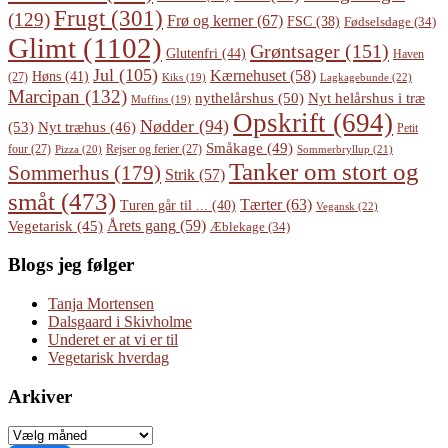
Frugt
(301)
(129)
Frø og kerner
(67)
FSC
(38)
Fødselsdage
(34)
Glimt
(1102)
Grøntsager
(151)
Glutenfri
(44)
Haven
Jul
(105)
Kærnehuset
(58)
Høns
(41)
(27)
Lagkagebunde
(22)
Kiks
(19)
Marcipan
(132)
Nyt helårshus i træ
nythelårshus
(50)
Muffins
(19)
Opskrift
(694)
Nødder
(94)
(53)
Nyt træhus
(46)
Petit
Småkage
(49)
four
(27)
Rejser og ferier
(27)
Pizza
(20)
Sommerbryllup
(21)
Tanker om stort og
Sommerhus
(179)
Strik
(57)
småt
(473)
Tærter
(63)
Turen går til ...
(40)
Vegansk
(22)
Årets gang
(59)
Vegetarisk
(45)
Æblekage
(34)
Blogs jeg følger
Tanja Mortensen
Dalsgaard i Skivholme
Underet er at vi er til
Vegetarisk hverdag
Arkiver
Arkiver