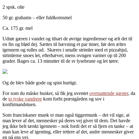
2 spsk. olie
50 gr. grahams – eller fuldkornsmel
Ca. 175 gr. mel
Udrør gæren i vandet og tilsæt de øvrige ingredienser og ælt det til
en fin og blød dej. Sættes til hævning et par timer, før den æltes
igennem og rulles ud. Skæres i smalle strimler med et pizzahjul,
strimlerne snoes let, efterhæver, mens ovngen varmer op til 200
grader. Bages ca. 13 minutter til de er lysebrune og let tørre.
Og de blev både gode og spist hurtigt.
For som du måske husker, så fik jeg uventet
overnattende gæster
, da
de
to tyske vandrere
kom forbi præstgården og sov i
konfirmandstuen.
Som franciskaner munk er man også tiggermunk – det vil sige, at
man lever af det, mennesker på deres vej giver til dem. Det havde
jeg ikke helt tænkt igennem – nok fordi det er så fjern en tanke – at
man kan leve af igenting, eller rettere af det, andre mennesker giver
en på ens vej.