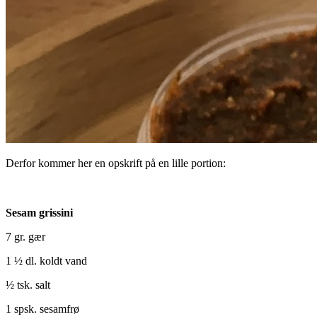
Derfor kommer her en opskrift på en lille portion:
Sesam grissini
7 gr. gær
1 ½ dl. koldt vand
½ tsk. salt
1 spsk. sesamfrø