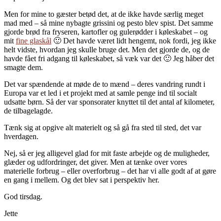
Men for mine to gæster betød det, at de ikke havde særlig meget
mad med – så mine nybagte grissini og pesto blev spist. Det samme
gjorde brød fra fryseren, kartofler og gulerødder i køleskabet – og
mit
fine glaskål
🙂 Det havde været lidt hengemt, nok fordi, jeg ikke
helt vidste, hvordan jeg skulle bruge det. Men det gjorde de, og de
havde fået fri adgang til køleskabet, så væk var det 🙂 Jeg håber det
smagte dem.
Det var spændende at møde de to mænd – deres vandring rundt i
Europa var et led i et projekt med at samle penge ind til socialt
udsatte børn. Så der var sponsorater knyttet til det antal af kilometer,
de tilbagelagde.
Tænk sig at opgive alt materielt og så gå fra sted til sted, det var
hverdagen.
Nej, så er jeg alligevel glad for mit faste arbejde og de muligheder,
glæder og udfordringer, det giver. Men at tænke over vores
materielle forbrug – eller overforbrug – det har vi alle godt af at gøre
en gang i mellem. Og det blev sat i perspektiv her.
God tirsdag.
Jette