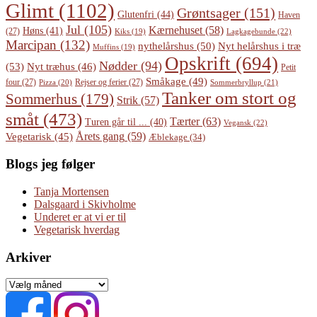
Glimt
(1102)
Grøntsager
(151)
Glutenfri
(44)
Haven
Jul
(105)
Kærnehuset
(58)
Høns
(41)
(27)
Lagkagebunde
(22)
Kiks
(19)
Marcipan
(132)
Nyt helårshus i træ
nythelårshus
(50)
Muffins
(19)
Opskrift
(694)
Nødder
(94)
(53)
Nyt træhus
(46)
Petit
Småkage
(49)
four
(27)
Rejser og ferier
(27)
Pizza
(20)
Sommerbryllup
(21)
Tanker om stort og
Sommerhus
(179)
Strik
(57)
småt
(473)
Tærter
(63)
Turen går til ...
(40)
Vegansk
(22)
Årets gang
(59)
Vegetarisk
(45)
Æblekage
(34)
Blogs jeg følger
Tanja Mortensen
Dalsgaard i Skivholme
Underet er at vi er til
Vegetarisk hverdag
Arkiver
Arkiver