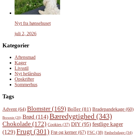
Nyt fra hønsehuset
juli 2, 2026
Kategorier
Aftensmad
Kager
Livsstil
Nyt helårshus
Opskrifter
Sommerhus
Tags
Blomster
(169)
Boller
(81)
Advent
(64)
Bradepandekage
(60)
Bæredygtighed
(343)
Brød
(114)
Brownie
(20)
Chokolade
(172)
festlige kager
DIY
(95)
Cookies
(37)
Frugt
(301)
(129)
Frø og kerner
(67)
FSC
(38)
Fødselsdage
(34)