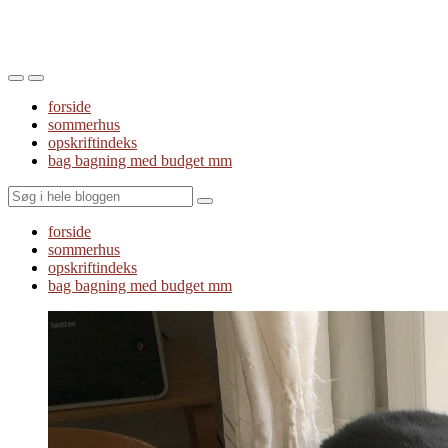
Toggle
Toggle
the
the
forside
mobile
search
sommerhus
menu
field
opskriftindeks
bag bagning med budget mm
Search
forside
sommerhus
opskriftindeks
bag bagning med budget mm