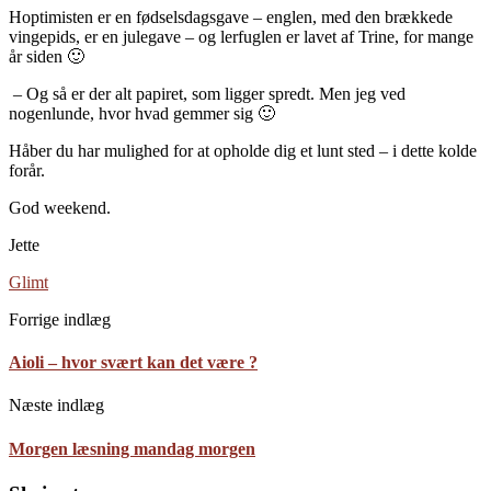
Hoptimisten er en fødselsdagsgave – englen, med den brækkede
vingepids, er en julegave – og lerfuglen er lavet af Trine, for mange
år siden 🙂
– Og så er der alt papiret, som ligger spredt. Men jeg ved
nogenlunde, hvor hvad gemmer sig 🙂
Håber du har mulighed for at opholde dig et lunt sted – i dette kolde
forår.
God weekend.
Jette
Glimt
Forrige indlæg
Aioli – hvor svært kan det være ?
Næste indlæg
Morgen læsning mandag morgen