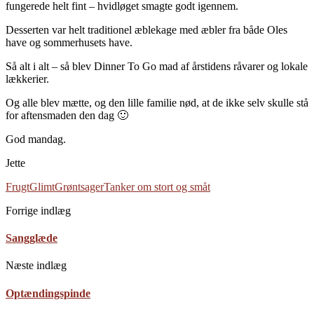
fungerede helt fint – hvidløget smagte godt igennem.
Desserten var helt traditionel æblekage med æbler fra både Oles
have og sommerhusets have.
Så alt i alt – så blev Dinner To Go mad af årstidens råvarer og lokale
lækkerier.
Og alle blev mætte, og den lille familie nød, at de ikke selv skulle stå
for aftensmaden den dag 🙂
God mandag.
Jette
Frugt
Glimt
Grøntsager
Tanker om stort og småt
Forrige indlæg
Sangglæde
Næste indlæg
Optændingspinde