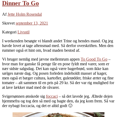
Dinner To Go
Af
Jette Holm Rosendal
Skrevet
september 13, 2021
Kategori
Livsstil
I weekenden besøgte vi blandt andet Trine og hendes mand. Og jeg
havde lovet at tage aftensmad med. Så derfor overskriften. Men den
rummer også et hint om, hvad maden bestod af.
Vi bruger nemlig med jævne mellemrum appen
To Good To Go
–
hvor man for ganske få penge får en pose fyldt med varer, som er
nær sidste salgsdag. Det kan også være bagerbrød, som ikke kan
sælges næste dag. Og posen forleden indeholdt masser af kager,
men også et bæger cultura, kartofler, gulerødder, friske ærter og fine
tomater – alt sammen til en pris på 29 kr. Så der var rig mulighed for
at lave lækker mad med de råvarer.
Svigersønnen ønskede sig
foccaci
– så det lavede jeg. Æltede dejen
hjemmefra og tog den så med og bagte den, da jeg kom frem. Så var
der nybagt foccacia, og det er altid godt 🙂