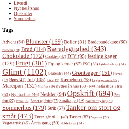
Livsstil
Nyt helårshus
Opskrifter
Sommerhus
Tags
Blomster
(169)
Boller
(81)
Advent
(64)
Bradepandekage
(60)
Bæredygtighed
(343)
Brød
(114)
Brownie
(20)
Chokolade
(172)
festlige kager
DIY
(95)
Cookies
(37)
Frugt
(301)
(129)
Frø og kerner
(67)
FSC
(38)
Fødselsdage
(34)
Glimt
(1102)
Grøntsager
(151)
Glutenfri
(44)
Haven
Jul
(105)
Kærnehuset
(58)
Høns
(41)
(27)
Lagkagebunde
(22)
Kiks
(19)
Marcipan
(132)
Nyt helårshus i træ
nythelårshus
(50)
Muffins
(19)
Opskrift
(694)
Nødder
(94)
(53)
Nyt træhus
(46)
Petit
Småkage
(49)
four
(27)
Rejser og ferier
(27)
Pizza
(20)
Sommerbryllup
(21)
Tanker om stort og
Sommerhus
(179)
Strik
(57)
småt
(473)
Tærter
(63)
Turen går til ...
(40)
Vegansk
(22)
Årets gang
(59)
Vegetarisk
(45)
Æblekage
(34)