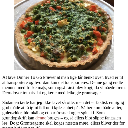
At lave Dinner To Go kræver at man lige får tænkt over, hvad er til
at transportere og hvordan kan det transporteres. Denne gang endte
menuen med friske majs, som også først blev kogt, da vi nåede frem.
Derudover tomatsalat og tærte med letkogte grøntsager.
Sådan en tærte har jeg ikke lavet så ofte, men det er faktisk en rigtig
god måde at få tømt lidt ud i køleskabet på. Så her kom både ærter,
gulerødder, blomkål og et par frosne kugler spinat i. Som
grundopskrift kan
denne
bruges – og så ellers blot slippe fantasien
løs. Dog: Grøntsagerne skal koges næsten møre, ellers bliver der for