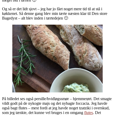
meget bid i tærten 🙂
Og så er det lidt sjovt – jeg har jo fået noget mere tid til at stå i
køkkenet. Så denne gang blev min tærte næsten klar til Den store
Bagedyst – alt blev inden i tærtedejen 🙂
På billedet ses også persille/hvidløgssmør – hjemmerørt. Det smagte
vildt godt på de nykogte majs og det nybagte foccacia. Jeg havde
også bagt flutes – mest fordi at jeg havde noget tzatziki i overskud,
som jeg tænkte, det kunne vel bruges i en omgang
flutes
. Det