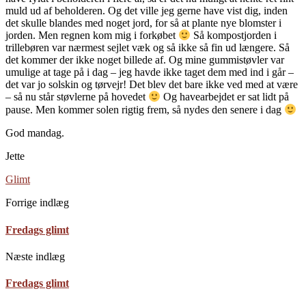
muld ud af beholderen. Og det ville jeg gerne have vist dig, inden
det skulle blandes med noget jord, for så at plante nye blomster i
jorden. Men regnen kom mig i forkøbet
Så kompostjorden i
trillebøren var nærmest sejlet væk og så ikke så fin ud længere. Så
det kommer der ikke noget billede af. Og mine gummistøvler var
umulige at tage på i dag – jeg havde ikke taget dem med ind i går –
det var jo solskin og tørvejr! Det blev det bare ikke ved med at være
– så nu står støvlerne på hovedet
Og havearbejdet er sat lidt på
pause. Men kommer solen rigtig frem, så nydes den senere i dag
God mandag.
Jette
Glimt
Forrige indlæg
Fredags glimt
Næste indlæg
Fredags glimt