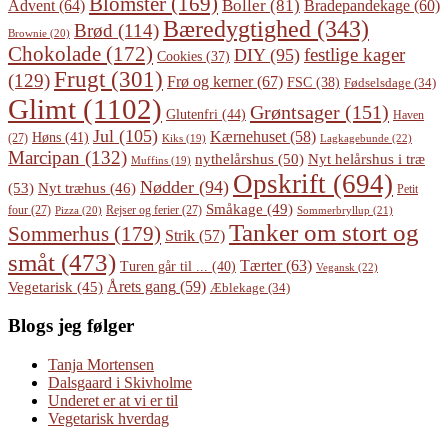
Blomster
(169)
Boller
(81)
Advent
(64)
Bradepandekage
(60)
Bæredygtighed
(343)
Brød
(114)
Brownie
(20)
Chokolade
(172)
festlige kager
DIY
(95)
Cookies
(37)
Frugt
(301)
(129)
Frø og kerner
(67)
FSC
(38)
Fødselsdage
(34)
Glimt
(1102)
Grøntsager
(151)
Glutenfri
(44)
Haven
Jul
(105)
Kærnehuset
(58)
Høns
(41)
(27)
Lagkagebunde
(22)
Kiks
(19)
Marcipan
(132)
Nyt helårshus i træ
nythelårshus
(50)
Muffins
(19)
Opskrift
(694)
Nødder
(94)
(53)
Nyt træhus
(46)
Petit
Småkage
(49)
four
(27)
Rejser og ferier
(27)
Pizza
(20)
Sommerbryllup
(21)
Tanker om stort og
Sommerhus
(179)
Strik
(57)
småt
(473)
Tærter
(63)
Turen går til ...
(40)
Vegansk
(22)
Årets gang
(59)
Vegetarisk
(45)
Æblekage
(34)
Blogs jeg følger
Tanja Mortensen
Dalsgaard i Skivholme
Underet er at vi er til
Vegetarisk hverdag