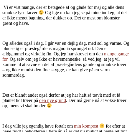
Vi er vist mange, der er betagede af og glade for maj og alle dens
smukke lyse farver
Og lige nu kan jeg se på mine indlæg, at det
er ikke meget bagning, der dukker op. Det er mest om blomster,
grønt og have.
Og således også i dag. I går var en dejlig dag, med sol og varme. Og
pludselig er præstegårdens magnolia sprunget ud. Den er
ældgammel og virkelig fin. Og jeg har skrevet om den
mange gange
før
. Og selv om jeg ikke er havemenneske, så ved jeg, at jeg vil
komme til at savne en del af præstegårdens gamle og smukke træer
– og ikke mindst den fine skygge, de kan give på en varm
sommerdag.
Det er blandt andet også derfor at jeg har haft så travlt med at få
plantet lidt træer på
den nye grund
. Der må gerne nå at vokse træer
op, mens vi skal bo der
I dag ville jeg egentlig have fortalt om
min kompost
for efter at
have fyldt i beholderen i flere år, så er det nu muligt at hente ret fint