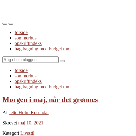
Toggle
Toggle
the
the
forside
mobile
search
sommerhus
menu
field
opskriftindeks
bag bagning med budget mm
Search
forside
sommerhus
opskriftindeks
bag bagning med budget mm
Morgen i maj, når det grønnes
Af
Jette Holm Rosendal
Skrevet
maj 10, 2021
Kategori
Livsstil