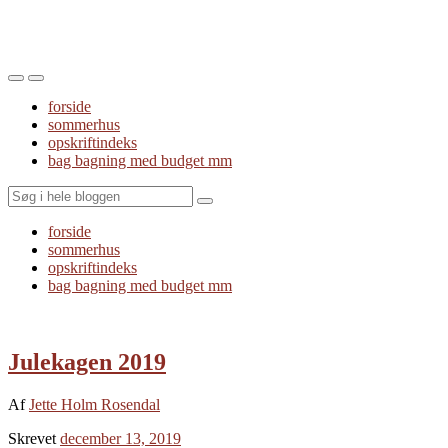
Toggle
Toggle
the
the
forside
mobile
search
sommerhus
menu
field
opskriftindeks
bag bagning med budget mm
Search
forside
sommerhus
opskriftindeks
bag bagning med budget mm
Julekagen 2019
Af
Jette Holm Rosendal
Skrevet
december 13, 2019