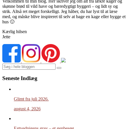
Velkommen til min blog. Her skriver jeg om alt fra lækre kager og
skønne brød til vild have og bæredygtigt byggeri – og lidt sy og
strik. Altså ret meget forskelligt. Jeg håber, du har lyst til at læse
med, og måske blive inspireret til selv at bage en kage eller bygge et
hus 🙂
Kærlig hilsen
Jette
Search
Seneste Indlæg
Glimt fra juli 2026.
august 4, 2026
Egtvedpigens grav – et genbesøg