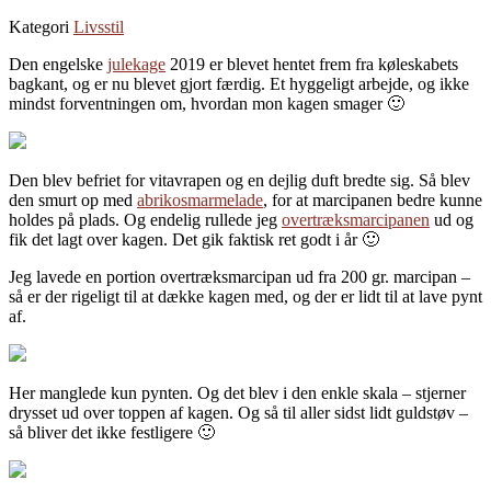
Kategori
Livsstil
Den engelske
julekage
2019 er blevet hentet frem fra køleskabets
bagkant, og er nu blevet gjort færdig. Et hyggeligt arbejde, og ikke
mindst forventningen om, hvordan mon kagen smager 🙂
Den blev befriet for vitavrapen og en dejlig duft bredte sig. Så blev
den smurt op med
abrikosmarmelade
, for at marcipanen bedre kunne
holdes på plads. Og endelig rullede jeg
overtræksmarcipanen
ud og
fik det lagt over kagen. Det gik faktisk ret godt i år 🙂
Jeg lavede en portion overtræksmarcipan ud fra 200 gr. marcipan –
så er der rigeligt til at dække kagen med, og der er lidt til at lave pynt
af.
Her manglede kun pynten. Og det blev i den enkle skala – stjerner
drysset ud over toppen af kagen. Og så til aller sidst lidt guldstøv –
så bliver det ikke festligere 🙂