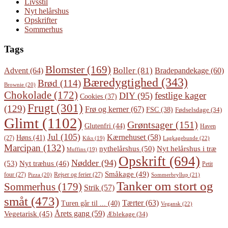
Livsstil
Nyt helårshus
Opskrifter
Sommerhus
Tags
Blomster
(169)
Boller
(81)
Advent
(64)
Bradepandekage
(60)
Bæredygtighed
(343)
Brød
(114)
Brownie
(20)
Chokolade
(172)
festlige kager
DIY
(95)
Cookies
(37)
Frugt
(301)
(129)
Frø og kerner
(67)
FSC
(38)
Fødselsdage
(34)
Glimt
(1102)
Grøntsager
(151)
Glutenfri
(44)
Haven
Jul
(105)
Kærnehuset
(58)
Høns
(41)
(27)
Lagkagebunde
(22)
Kiks
(19)
Marcipan
(132)
Nyt helårshus i træ
nythelårshus
(50)
Muffins
(19)
Opskrift
(694)
Nødder
(94)
(53)
Nyt træhus
(46)
Petit
Småkage
(49)
four
(27)
Rejser og ferier
(27)
Pizza
(20)
Sommerbryllup
(21)
Tanker om stort og
Sommerhus
(179)
Strik
(57)
småt
(473)
Tærter
(63)
Turen går til ...
(40)
Vegansk
(22)
Årets gang
(59)
Vegetarisk
(45)
Æblekage
(34)