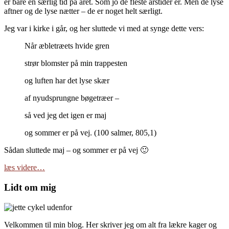
er bare en særlig tid på året. Som jo de fleste årstider er. Men de lyse
aftner og de lyse nætter – de er noget helt særligt.
Jeg var i kirke i går, og her sluttede vi med at synge dette vers:
Når æbletræets hvide gren
strør blomster på min trappesten
og luften har det lyse skær
af nyudsprungne bøgetræer –
så ved jeg det igen er maj
og sommer er på vej. (100 salmer, 805,1)
Sådan sluttede maj – og sommer er på vej 🙂
læs videre…
Lidt om mig
Velkommen til min blog. Her skriver jeg om alt fra lækre kager og