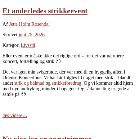
Et anderledes strikkeevent
Af
Jette Holm Rosendal
Skrevet
juni 26, 2026
Kategori
Livsstil
Eller event er måske ikke det rigtige ord – for det var nærmere
koncert, fortælling og strik 🙂
Det var igen min svigerinde, der var med til en hyggelig aften i
Odense Koncerthus. Vi har før fulgtes til noget med strik – blandt
andet
strik og bålmad
og
strikkeforedrag
. Og vi kommer altid hjem
med nye indtryk og minder i bagagen. Og sådanne ting er gode at
samle på 🙂
læs videre…
Nu ejer jeg en græstrimmer