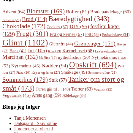
Blomster
(169)
Boller
(81)
Advent
(64)
Bradepandekage
(60)
Bæredygtighed
(343)
Brød
(114)
Brownie
(20)
Chokolade
(172)
festlige kager
DIY
(95)
Cookies
(37)
Frugt
(301)
(129)
Frø og kerner
(67)
FSC
(38)
Fødselsdage
(34)
Glimt
(1102)
Grøntsager
(151)
Glutenfri
(44)
Haven
Jul
(105)
Kærnehuset
(58)
Høns
(41)
(27)
Lagkagebunde
(22)
Kiks
(19)
Marcipan
(132)
Nyt helårshus i træ
nythelårshus
(50)
Muffins
(19)
Opskrift
(694)
Nødder
(94)
(53)
Nyt træhus
(46)
Petit
Småkage
(49)
four
(27)
Rejser og ferier
(27)
Pizza
(20)
Sommerbryllup
(21)
Tanker om stort og
Sommerhus
(179)
Strik
(57)
småt
(473)
Tærter
(63)
Turen går til ...
(40)
Vegansk
(22)
Årets gang
(59)
Vegetarisk
(45)
Æblekage
(34)
Blogs jeg følger
Tanja Mortensen
Dalsgaard i Skivholme
Underet er at vi er til