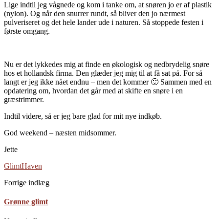
Lige indtil jeg vågnede og kom i tanke om, at snøren jo er af plastik
(nylon). Og når den snurrer rundt, så bliver den jo nærmest
pulveriseret og det hele lander ude i naturen. Så stoppede festen i
første omgang.
Nu er det lykkedes mig at finde en økologisk og nedbrydelig snøre
hos et hollandsk firma. Den glæder jeg mig til at få sat på. For så
langt er jeg ikke nået endnu – men det kommer 🙂 Sammen med en
opdatering om, hvordan det går med at skifte en snøre i en
græstrimmer.
Indtil videre, så er jeg bare glad for mit nye indkøb.
God weekend – næsten midsommer.
Jette
Glimt
Haven
Forrige indlæg
Grønne glimt