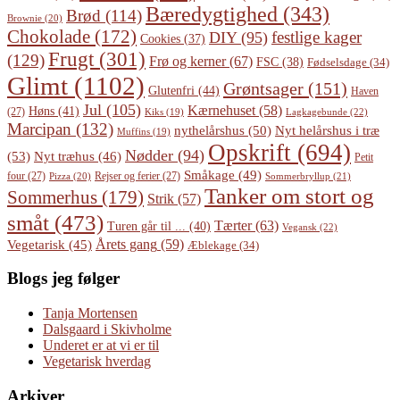
Bæredygtighed
(343)
Brød
(114)
Brownie
(20)
Chokolade
(172)
festlige kager
DIY
(95)
Cookies
(37)
Frugt
(301)
(129)
Frø og kerner
(67)
FSC
(38)
Fødselsdage
(34)
Glimt
(1102)
Grøntsager
(151)
Glutenfri
(44)
Haven
Jul
(105)
Kærnehuset
(58)
Høns
(41)
(27)
Lagkagebunde
(22)
Kiks
(19)
Marcipan
(132)
Nyt helårshus i træ
nythelårshus
(50)
Muffins
(19)
Opskrift
(694)
Nødder
(94)
(53)
Nyt træhus
(46)
Petit
Småkage
(49)
four
(27)
Rejser og ferier
(27)
Pizza
(20)
Sommerbryllup
(21)
Tanker om stort og
Sommerhus
(179)
Strik
(57)
småt
(473)
Tærter
(63)
Turen går til ...
(40)
Vegansk
(22)
Årets gang
(59)
Vegetarisk
(45)
Æblekage
(34)
Blogs jeg følger
Tanja Mortensen
Dalsgaard i Skivholme
Underet er at vi er til
Vegetarisk hverdag
Arkiver