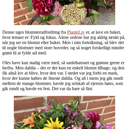
Denne uges blomsterudfordring fra
PlanteLiv
er, at lave en buket,
hvor temaet er: Fyld og fokus. Alene ordene har jeg aldrig tænkt på,
når jeg ser en blomst eller buket. Men i min fortolkning, så blev det
til nogle blomster med store hoveder, og så noget forskelligt mindre
grønt til at fylde ud med.
Oles have kan stadig være med, så sankthansurt og grønne grene er
herfra. Men dahlia – der er der kun en enkelt blomst tilbage, og den
fik altså lov at blive, hvor den var. I stedet var jeg forbi en mark,
hvor der kunne købes de fineste dahlia. Og alt i mens jeg gik rundt
mellem de mange blomster, havde jeg selskab af ejerens høns, som
gik rundt og havde en fest. Det var da bare så fint.