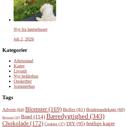
Nyt fra hønsehuset
juli 2, 2026
Kategorier
Aftensmad
Kager
Livsstil
Nyt helårshus
Opskrifter
Sommerhus
Tags
Blomster
(169)
Boller
(81)
Advent
(64)
Bradepandekage
(60)
Bæredygtighed
(343)
Brød
(114)
Brownie
(20)
Chokolade
(172)
festlige kager
DIY
(95)
Cookies
(37)