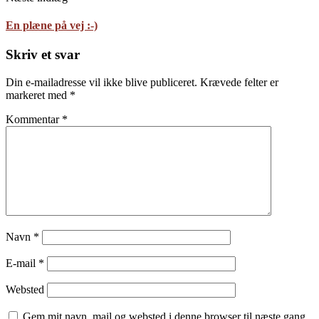
En plæne på vej :-)
Skriv et svar
Din e-mailadresse vil ikke blive publiceret.
Krævede felter er
markeret med
*
Kommentar
*
Navn
*
E-mail
*
Websted
Gem mit navn, mail og websted i denne browser til næste gang