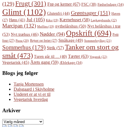
Frugt
(301)
(129)
Frø og kerner
(67)
FSC
(38)
Fødselsdage
(34)
Glimt
(1102)
Grøntsager
(151)
Glutenfri
(44)
Haven
Jul
(105)
Kærnehuset
(58)
Høns
(41)
(27)
Lagkagebunde
(22)
Kiks
(19)
Marcipan
(132)
Nyt helårshus i træ
nythelårshus
(50)
Muffins
(19)
Opskrift
(694)
Nødder
(94)
(53)
Nyt træhus
(46)
Petit
Småkage
(49)
four
(27)
Rejser og ferier
(27)
Pizza
(20)
Sommerbryllup
(21)
Tanker om stort og
Sommerhus
(179)
Strik
(57)
småt
(473)
Tærter
(63)
Turen går til ...
(40)
Vegansk
(22)
Årets gang
(59)
Vegetarisk
(45)
Æblekage
(34)
Blogs jeg følger
Tanja Mortensen
Dalsgaard i Skivholme
Underet er at vi er til
Vegetarisk hverdag
Arkiver
Arkiver