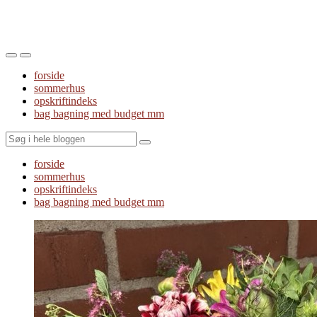
Toggle
Toggle
the
the
forside
mobile
search
sommerhus
menu
field
opskriftindeks
bag bagning med budget mm
Search
forside
sommerhus
opskriftindeks
bag bagning med budget mm