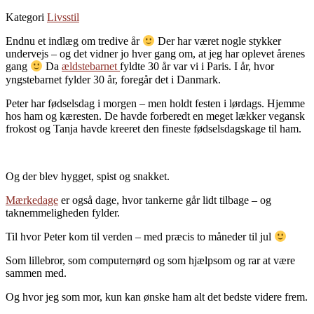
Kategori
Livsstil
Endnu et indlæg om tredive år
Der har været nogle stykker
undervejs – og det vidner jo hver gang om, at jeg har oplevet årenes
gang
Da
ældstebarnet
fyldte 30 år var vi i Paris. I år, hvor
yngstebarnet fylder 30 år, foregår det i Danmark.
Peter har fødselsdag i morgen – men holdt festen i lørdags. Hjemme
hos ham og kæresten. De havde forberedt en meget lækker vegansk
frokost og Tanja havde kreeret den fineste fødselsdagskage til ham.
Og der blev hygget, spist og snakket.
Mærkedage
er også dage, hvor tankerne går lidt tilbage – og
taknemmeligheden fylder.
Til hvor Peter kom til verden – med præcis to måneder til jul
Som lillebror, som computernørd og som hjælpsom og rar at være
sammen med.
Og hvor jeg som mor, kun kan ønske ham alt det bedste videre frem.