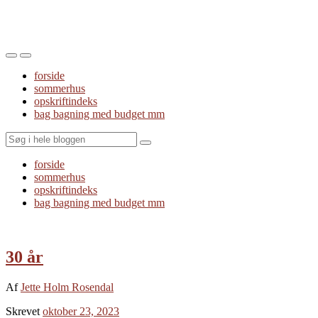
Toggle
Toggle
the
the
forside
mobile
search
sommerhus
menu
field
opskriftindeks
bag bagning med budget mm
Search
forside
sommerhus
opskriftindeks
bag bagning med budget mm
30 år
Af
Jette Holm Rosendal
Skrevet
oktober 23, 2023