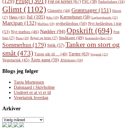
Frugt
(301)
(129)
Frø og kerner
(67)
FSC
(38)
Fødselsdage
(34)
Glimt
(1102)
Grøntsager
(151)
Glutenfri
(44)
Haven
Jul
(105)
Kærnehuset
(58)
Høns
(41)
(27)
Lagkagebunde
(22)
Kiks
(19)
Marcipan
(132)
Nyt helårshus i træ
nythelårshus
(50)
Muffins
(19)
Opskrift
(694)
Nødder
(94)
(53)
Nyt træhus
(46)
Petit
Småkage
(49)
four
(27)
Rejser og ferier
(27)
Pizza
(20)
Sommerbryllup
(21)
Tanker om stort og
Sommerhus
(179)
Strik
(57)
småt
(473)
Tærter
(63)
Turen går til ...
(40)
Vegansk
(22)
Årets gang
(59)
Vegetarisk
(45)
Æblekage
(34)
Blogs jeg følger
Tanja Mortensen
Dalsgaard i Skivholme
Underet er at vi er til
Vegetarisk hverdag
Arkiver
Arkiver