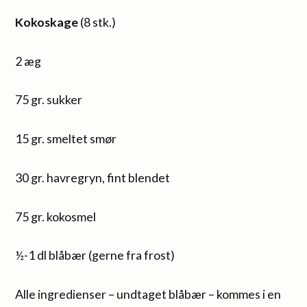
Kokoskage
(8 stk.)
2 æg
75 gr. sukker
15 gr. smeltet smør
30 gr. havregryn, fint blendet
75 gr. kokosmel
½-1 dl blåbær (gerne fra frost)
Alle ingredienser – undtaget blåbær – kommes i en