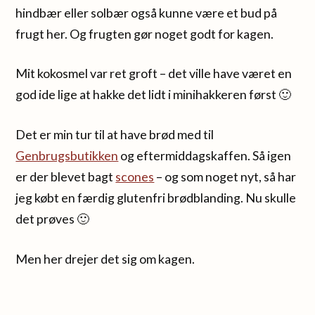
hindbær eller solbær også kunne være et bud på
frugt her. Og frugten gør noget godt for kagen.
Mit kokosmel var ret groft – det ville have været en
god ide lige at hakke det lidt i minihakkeren først 🙂
Det er min tur til at have brød med til
Genbrugsbutikken
og eftermiddagskaffen. Så igen
er der blevet bagt
scones
– og som noget nyt, så har
jeg købt en færdig glutenfri brødblanding. Nu skulle
det prøves 🙂
Men her drejer det sig om kagen.