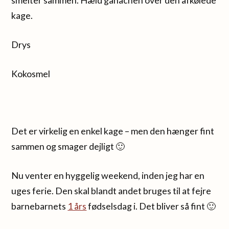
smelter sammen. Hæld ganachen over den afkølede
kage.
Drys
Kokosmel
Det er virkelig en enkel kage – men den hænger fint
sammen og smager dejligt 🙂
Nu venter en hyggelig weekend, inden jeg har en
uges ferie. Den skal blandt andet bruges til at fejre
barnebarnets
1 års
fødselsdag i. Det bliver så fint 🙂