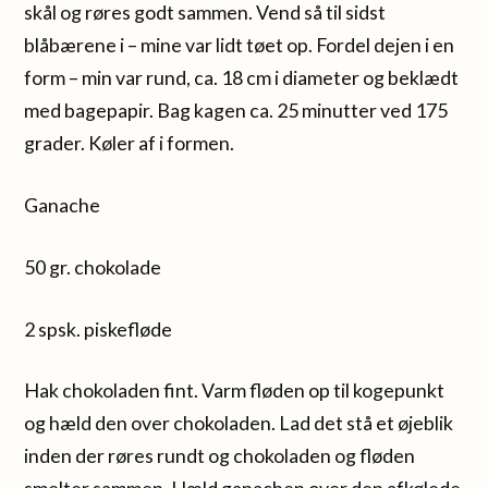
skål og røres godt sammen. Vend så til sidst
blåbærene i – mine var lidt tøet op. Fordel dejen i en
form – min var rund, ca. 18 cm i diameter og beklædt
med bagepapir. Bag kagen ca. 25 minutter ved 175
grader. Køler af i formen.
Ganache
50 gr. chokolade
2 spsk. piskefløde
Hak chokoladen fint. Varm fløden op til kogepunkt
og hæld den over chokoladen. Lad det stå et øjeblik
inden der røres rundt og chokoladen og fløden