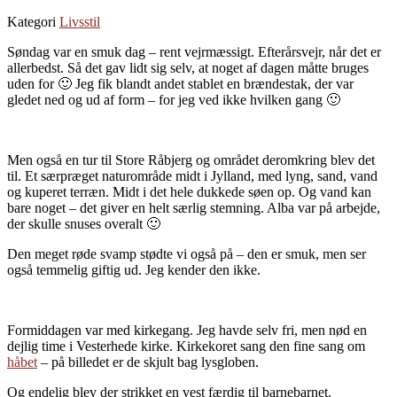
Kategori
Livsstil
Søndag var en smuk dag – rent vejrmæssigt. Efterårsvejr, når det er
allerbedst. Så det gav lidt sig selv, at noget af dagen måtte bruges
uden for 🙂 Jeg fik blandt andet stablet en brændestak, der var
gledet ned og ud af form – for jeg ved ikke hvilken gang 🙂
Men også en tur til Store Råbjerg og området deromkring blev det
til. Et særpræget naturområde midt i Jylland, med lyng, sand, vand
og kuperet terræn. Midt i det hele dukkede søen op. Og vand kan
bare noget – det giver en helt særlig stemning. Alba var på arbejde,
der skulle snuses overalt 🙂
Den meget røde svamp stødte vi også på – den er smuk, men ser
også temmelig giftig ud. Jeg kender den ikke.
Formiddagen var med kirkegang. Jeg havde selv fri, men nød en
dejlig time i Vesterhede kirke. Kirkekoret sang den fine sang om
håbet
– på billedet er de skjult bag lysgloben.
Og endelig blev der strikket en vest færdig til barnebarnet.