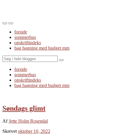
Toggle
Toggle
the
the
forside
mobile
search
sommerhus
menu
field
opskriftindeks
bag bagning med budget mm
Search
forside
sommerhus
opskriftindeks
bag bagning med budget mm
Søndags glimt
Af
Jette Holm Rosendal
Skrevet
oktober 10, 2022