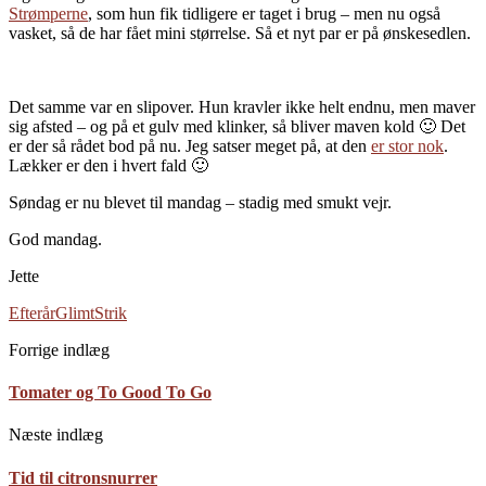
Strømperne
, som hun fik tidligere er taget i brug – men nu også
vasket, så de har fået mini størrelse. Så et nyt par er på ønskesedlen.
Det samme var en slipover. Hun kravler ikke helt endnu, men maver
sig afsted – og på et gulv med klinker, så bliver maven kold 🙂 Det
er der så rådet bod på nu. Jeg satser meget på, at den
er stor nok
.
Lækker er den i hvert fald 🙂
Søndag er nu blevet til mandag – stadig med smukt vejr.
God mandag.
Jette
Efterår
Glimt
Strik
Forrige indlæg
Tomater og To Good To Go
Næste indlæg
Tid til citronsnurrer