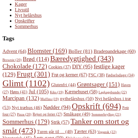
Kager
Livsstil
Nyt helårshus
Opskrifter
Sommerhus
Tags
Blomster
(169)
Boller
(81)
Advent
(64)
Bradepandekage
(60)
Bæredygtighed
(343)
Brød
(114)
Brownie
(20)
Chokolade
(172)
festlige kager
DIY
(95)
Cookies
(37)
Frugt
(301)
(129)
Frø og kerner
(67)
FSC
(38)
Fødselsdage
(34)
Glimt
(1102)
Grøntsager
(151)
Glutenfri
(44)
Haven
Jul
(105)
Kærnehuset
(58)
Høns
(41)
(27)
Lagkagebunde
(22)
Kiks
(19)
Marcipan
(132)
Nyt helårshus i træ
nythelårshus
(50)
Muffins
(19)
Opskrift
(694)
Nødder
(94)
(53)
Nyt træhus
(46)
Petit
Småkage
(49)
four
(27)
Rejser og ferier
(27)
Pizza
(20)
Sommerbryllup
(21)
Tanker om stort og
Sommerhus
(179)
Strik
(57)
småt
(473)
Tærter
(63)
Turen går til ...
(40)
Vegansk
(22)
Årets gang
(59)