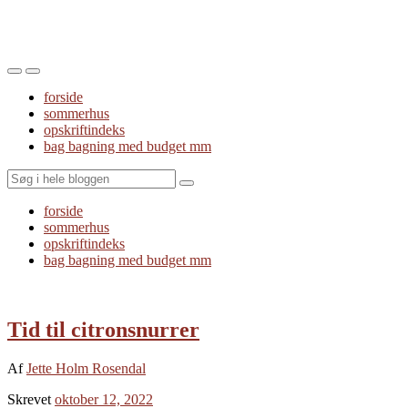
Toggle
Toggle
the
the
forside
mobile
search
sommerhus
menu
field
opskriftindeks
bag bagning med budget mm
Search
forside
sommerhus
opskriftindeks
bag bagning med budget mm
Tid til citronsnurrer
Af
Jette Holm Rosendal
Skrevet
oktober 12, 2022