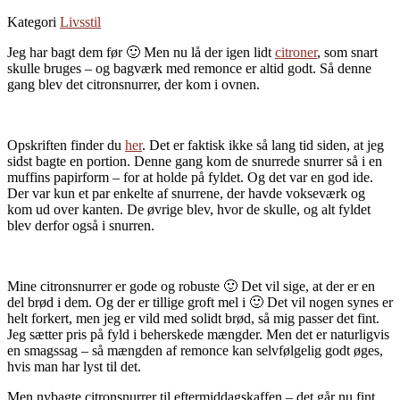
Kategori
Livsstil
Jeg har bagt dem før 🙂 Men nu lå der igen lidt
citroner
, som snart
skulle bruges – og bagværk med remonce er altid godt. Så denne
gang blev det citronsnurrer, der kom i ovnen.
Opskriften finder du
her
. Det er faktisk ikke så lang tid siden, at jeg
sidst bagte en portion. Denne gang kom de snurrede snurrer så i en
muffins papirform – for at holde på fyldet. Og det var en god ide.
Der var kun et par enkelte af snurrene, der havde vokseværk og
kom ud over kanten. De øvrige blev, hvor de skulle, og alt fyldet
blev derfor også i snurren.
Mine citronsnurrer er gode og robuste 🙂 Det vil sige, at der er en
del brød i dem. Og der er tillige groft mel i 🙂 Det vil nogen synes er
helt forkert, men jeg er vild med solidt brød, så mig passer det fint.
Jeg sætter pris på fyld i beherskede mængder. Men det er naturligvis
en smagssag – så mængden af remonce kan selvfølgelig godt øges,
hvis man har lyst til det.
Men nybagte citronsnurrer til eftermiddagskaffen – det går nu fint