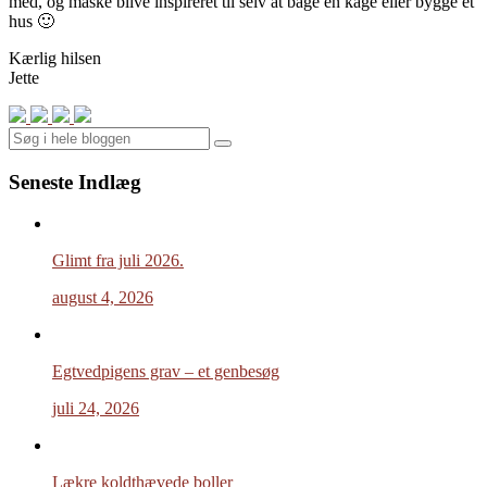
med, og måske blive inspireret til selv at bage en kage eller bygge et
hus 🙂
Kærlig hilsen
Jette
Search
Seneste Indlæg
Glimt fra juli 2026.
august 4, 2026
Egtvedpigens grav – et genbesøg
juli 24, 2026
Lækre koldthævede boller