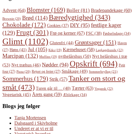
Blomster
(169)
Boller
(81)
Advent
(64)
Bradepandekage
(60)
Bæredygtighed
(343)
Brød
(114)
Brownie
(20)
Chokolade
(172)
festlige kager
DIY
(95)
Cookies
(37)
Frugt
(301)
(129)
Frø og kerner
(67)
FSC
(38)
Fødselsdage
(34)
Glimt
(1102)
Grøntsager
(151)
Glutenfri
(44)
Haven
Jul
(105)
Kærnehuset
(58)
Høns
(41)
(27)
Lagkagebunde
(22)
Kiks
(19)
Marcipan
(132)
Nyt helårshus i træ
nythelårshus
(50)
Muffins
(19)
Opskrift
(694)
Nødder
(94)
(53)
Nyt træhus
(46)
Petit
Småkage
(49)
four
(27)
Rejser og ferier
(27)
Pizza
(20)
Sommerbryllup
(21)
Tanker om stort og
Sommerhus
(179)
Strik
(57)
småt
(473)
Tærter
(63)
Turen går til ...
(40)
Vegansk
(22)
Årets gang
(59)
Vegetarisk
(45)
Æblekage
(34)
Blogs jeg følger
Tanja Mortensen
Dalsgaard i Skivholme
Underet er at vi er til
Vegetarisk hverdag