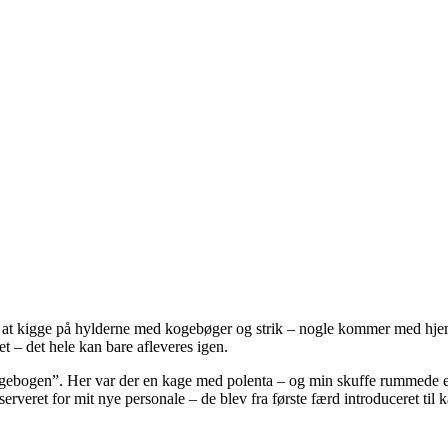
at kigge på hylderne med kogebøger og strik – nogle kommer med hjem, 
t – det hele kan bare afleveres igen.
ogen”. Her var der en kage med polenta – og min skuffe rummede en lil
eret for mit nye personale – de blev fra første færd introduceret til k