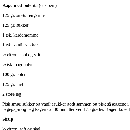
Kage med polenta
(6-7 pers)
125 gr. smør/margarine
125 gr. sukker
1 tsk. kardemomme
1 tsk. vaniljesukker
½ citron, skal og saft
½ tsk. bagepulver
100 gr. polenta
125 gr. mel
2 store æg
Pisk smør, sukker og vaniljesukker godt sammen og pisk så æggene i e
bagepapir og bag kagen ca. 30 minutter ved 175 grader. Kagen køler li
Sirup
½ citron, saft og skal