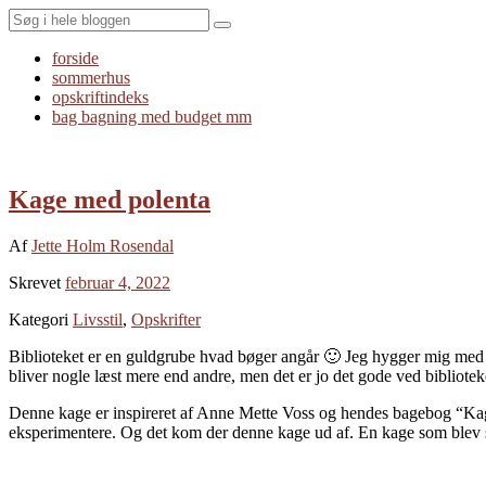
Search
forside
sommerhus
opskriftindeks
bag bagning med budget mm
Kage med polenta
Af
Jette Holm Rosendal
Skrevet
februar 4, 2022
Kategori
Livsstil
,
Opskrifter
Biblioteket er en guldgrube hvad bøger angår 🙂 Jeg hygger mig med 
bliver nogle læst mere end andre, men det er jo det gode ved biblioteke
Denne kage er inspireret af Anne Mette Voss og hendes bagebog “Kageb
eksperimentere. Og det kom der denne kage ud af. En kage som blev serv