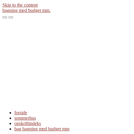
Skip to the content
bagning med budget mm.
Toggle
Toggle
the
the
mobile
search
menu
field
forside
sommerhus
opskriftindeks
bag bagning med budget mm