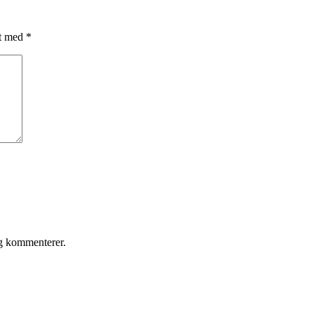
et med
*
eg kommenterer.