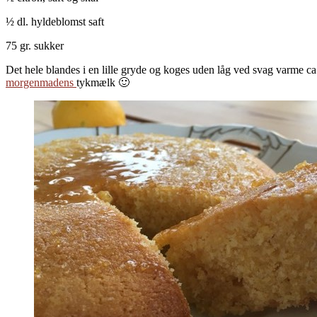
½ dl. hyldeblomst saft
75 gr. sukker
Det hele blandes i en lille gryde og koges uden låg ved svag varme ca.
morgenmadens
tykmælk 🙂