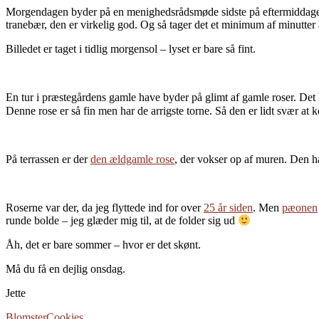
Morgendagen byder på en menighedsrådsmøde sidste på eftermiddagen, s
tranebær, den er virkelig god. Og så tager det et minimum af minutter
Billedet er taget i tidlig morgensol – lyset er bare så fint.
En tur i præstegårdens gamle have byder på glimt af gamle roser. De
Denne rose er så fin men har de arrigste torne. Så den er lidt svær at k
På terrassen er der
den ældgamle rose
, der vokser op af muren. Den har
Roserne var der, da jeg flyttede ind for over
25 år siden
. Men
pæonen
runde bolde – jeg glæder mig til, at de folder sig ud
Åh, det er bare sommer – hvor er det skønt.
Må du få en dejlig onsdag.
Jette
Blomster
Cookies