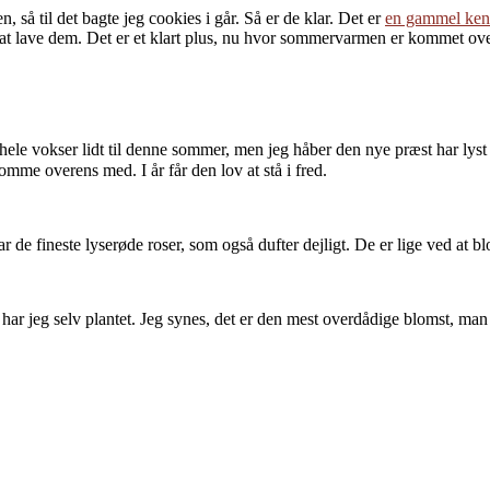
å til det bagte jeg cookies i går. Så er de klar. Det er
en gammel ke
 at lave dem. Det er et klart plus, nu hvor sommervarmen er kommet ove
t hele vokser lidt til denne sommer, men jeg håber den nye præst har l
omme overens med. I år får den lov at stå i fred.
 de fineste lyserøde roser, som også dufter dejligt. De er lige ved at b
har jeg selv plantet. Jeg synes, det er den mest overdådige blomst, m