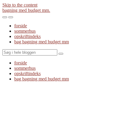
Skip to the content
bagning med budget mm.
Toggle
Toggle
the
the
forside
mobile
search
sommerhus
menu
field
opskriftindeks
bag bagning med budget mm
Search
forside
sommerhus
opskriftindeks
bag bagning med budget mm