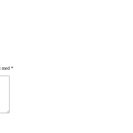
et med
*