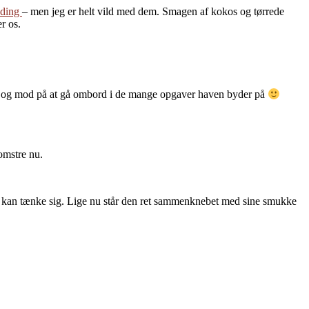
nding
– men jeg er helt vild med dem. Smagen af kokos og tørrede
r os.
yst og mod på at gå ombord i de mange opgaver haven byder på
lomstre nu.
an kan tænke sig. Lige nu står den ret sammenknebet med sine smukke