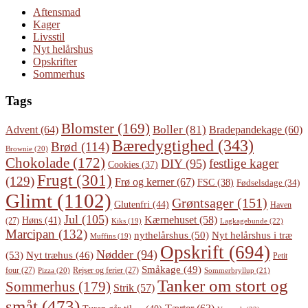
Aftensmad
Kager
Livsstil
Nyt helårshus
Opskrifter
Sommerhus
Tags
Blomster
(169)
Boller
(81)
Advent
(64)
Bradepandekage
(60)
Bæredygtighed
(343)
Brød
(114)
Brownie
(20)
Chokolade
(172)
festlige kager
DIY
(95)
Cookies
(37)
Frugt
(301)
(129)
Frø og kerner
(67)
FSC
(38)
Fødselsdage
(34)
Glimt
(1102)
Grøntsager
(151)
Glutenfri
(44)
Haven
Jul
(105)
Kærnehuset
(58)
Høns
(41)
(27)
Lagkagebunde
(22)
Kiks
(19)
Marcipan
(132)
Nyt helårshus i træ
nythelårshus
(50)
Muffins
(19)
Opskrift
(694)
Nødder
(94)
(53)
Nyt træhus
(46)
Petit
Småkage
(49)
four
(27)
Rejser og ferier
(27)
Pizza
(20)
Sommerbryllup
(21)
Tanker om stort og
Sommerhus
(179)
Strik
(57)
småt
(473)