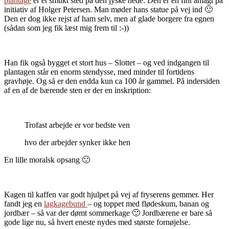
plantage
er et smukt sted på den jyske hede. Den er en fint anlagt på
initiativ af Holger Petersen. Man møder hans statue på vej ind 🙂
Den er dog ikke rejst af ham selv, men af glade borgere fra egnen
(sådan som jeg fik læst mig frem til :-))
Han fik også bygget et stort hus – Slottet – og ved indgangen til
plantagen står en enorm stendysse, med minder til fortidens
gravhøje. Og så er den endda kun ca 100 år gammel. På indersiden
af en af de bærende sten er der en inskription:
Trofast arbejde er vor bedste ven
hvo der arbejder synker ikke hen
En lille moralsk opsang 🙂
Kagen til kaffen var godt hjulpet på vej af fryserens gemmer. Her
fandt jeg en
lagkagebund
– og toppet med flødeskum, banan og
jordbær – så var der dømt sommerkage 🙂 Jordbærene er bare så
gode lige nu, så hvert eneste nydes med største fornøjelse.