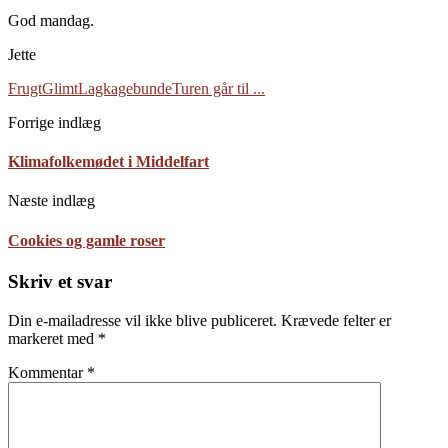
God mandag.
Jette
Frugt
Glimt
Lagkagebunde
Turen går til ...
Forrige indlæg
Klimafolkemødet i Middelfart
Næste indlæg
Cookies og gamle roser
Skriv et svar
Din e-mailadresse vil ikke blive publiceret.
Krævede felter er
markeret med
*
Kommentar
*