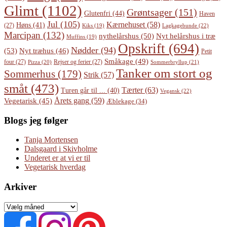
Glimt
(1102)
Grøntsager
(151)
Glutenfri
(44)
Haven
Jul
(105)
Kærnehuset
(58)
Høns
(41)
(27)
Lagkagebunde
(22)
Kiks
(19)
Marcipan
(132)
Nyt helårshus i træ
nythelårshus
(50)
Muffins
(19)
Opskrift
(694)
Nødder
(94)
(53)
Nyt træhus
(46)
Petit
Småkage
(49)
four
(27)
Rejser og ferier
(27)
Pizza
(20)
Sommerbryllup
(21)
Tanker om stort og
Sommerhus
(179)
Strik
(57)
småt
(473)
Tærter
(63)
Turen går til ...
(40)
Vegansk
(22)
Årets gang
(59)
Vegetarisk
(45)
Æblekage
(34)
Blogs jeg følger
Tanja Mortensen
Dalsgaard i Skivholme
Underet er at vi er til
Vegetarisk hverdag
Arkiver
Arkiver