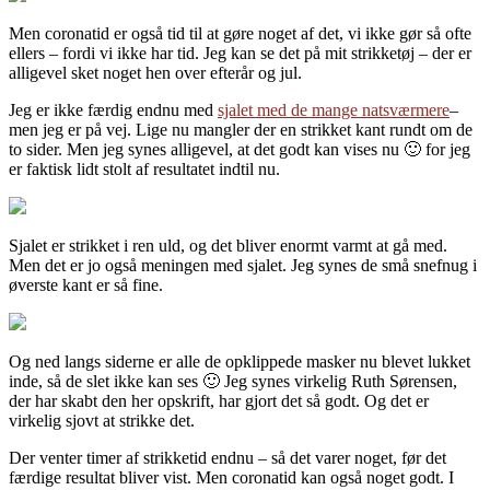
Men coronatid er også tid til at gøre noget af det, vi ikke gør så ofte
ellers – fordi vi ikke har tid. Jeg kan se det på mit strikketøj – der er
alligevel sket noget hen over efterår og jul.
Jeg er ikke færdig endnu med
sjalet med de mange natsværmere
–
men jeg er på vej. Lige nu mangler der en strikket kant rundt om de
to sider. Men jeg synes alligevel, at det godt kan vises nu 🙂 for jeg
er faktisk lidt stolt af resultatet indtil nu.
Sjalet er strikket i ren uld, og det bliver enormt varmt at gå med.
Men det er jo også meningen med sjalet. Jeg synes de små snefnug i
øverste kant er så fine.
Og ned langs siderne er alle de opklippede masker nu blevet lukket
inde, så de slet ikke kan ses 🙂 Jeg synes virkelig Ruth Sørensen,
der har skabt den her opskrift, har gjort det så godt. Og det er
virkelig sjovt at strikke det.
Der venter timer af strikketid endnu – så det varer noget, før det
færdige resultat bliver vist. Men coronatid kan også noget godt. I