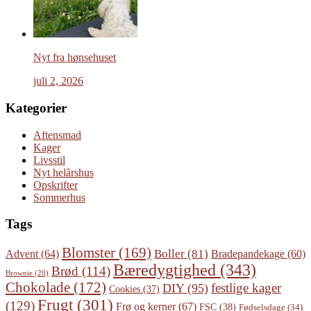
Nyt fra hønsehuset
juli 2, 2026
Kategorier
Aftensmad
Kager
Livsstil
Nyt helårshus
Opskrifter
Sommerhus
Tags
Blomster
(169)
Boller
(81)
Advent
(64)
Bradepandekage
(60)
Bæredygtighed
(343)
Brød
(114)
Brownie
(20)
Chokolade
(172)
festlige kager
DIY
(95)
Cookies
(37)
Frugt
(301)
(129)
Frø og kerner
(67)
FSC
(38)
Fødselsdage
(34)