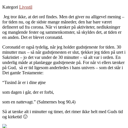
Kategori
Livsstil
Jeg tror ikke, at det ord findes. Men det giver nu alligevel mening –
for tiden nu, og de sidste mange måneder, den har bare været
defineret ud fra corona. Når vi tænker på aktiviteter, nedlukninger
og manglende fester og sammenkomster, så skyldes det, at tiden er
en anden. Det er blevet coronatid.
Coronatid er også tydelig, når jeg holder gudstjeneste for tiden. 30
minutter max – så når gudstjenesten er slut, tjekker jeg tiden på uret i
Sakristiet – jo det var under de 30 minutter – så alt var i orden. En
underlig måde at planlægge gudstjeneste på. For når vi ellers tænker
på Gud, så er tid ligesom anderledes i hans univers – som det står i
Det gamle Testamente:
“Tusind år er i dine øjne
som dagen i går, der er forbi,
som en nattevagt.” (Salmernes bog 90,4)
Så at tænke alt i minutter og timer, det rimer ikke helt med Guds tid
og kirketid 🙂