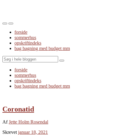
Toggle
Toggle
the
the
forside
mobile
search
sommerhus
menu
field
opskriftindeks
bag bagning med budget mm
Search
forside
sommerhus
opskriftindeks
bag bagning med budget mm
Coronatid
Af
Jette Holm Rosendal
Skrevet
januar 18, 2021