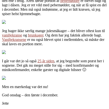
den ene i brug. Årets første portion af
pebernødder
er blevet bagt og
lagt i dåsen. Jeg er ret vild med pebernødder, og når at få spist en del
i december. Men må også indrømme, at jeg er lidt kræsen, så jeg
spiser helst hjemmebagte.
Jeg bager ikke særlig mange julesmåkager – det bliver oftest kun til
vaniljekranse
og
brunkager
. Og dem har jeg faktisk allerede bagt.
Vaniljekransene
er nu også blevet spist i mellemtiden, så måske der
skal laves en portion mere.
I går var det jo så også
25 år siden
, at jeg begyndte som præst her i
sognene. Det gik nu meget stille for sig – med konfirmander og
minikonfirmander, enkelte gæster og digitale hilsner 🙂
Men en mærkedag var det nu!
God onsdag – den første i december.
Jette