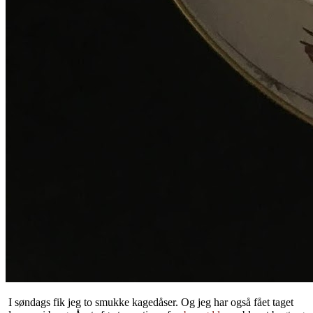
I søndags fik jeg to smukke kagedåser. Og jeg har også fået taget