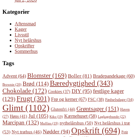
Kategorier
Aftensmad
Kager
Livsstil
Nyt helårshus
Opskrifter
Sommerhus
Tags
Blomster
(169)
Boller
(81)
Advent
(64)
Bradepandekage
(60)
Bæredygtighed
(343)
Brød
(114)
Brownie
(20)
Chokolade
(172)
festlige kager
DIY
(95)
Cookies
(37)
Frugt
(301)
(129)
Frø og kerner
(67)
FSC
(38)
Fødselsdage
(34)
Glimt
(1102)
Grøntsager
(151)
Glutenfri
(44)
Haven
Jul
(105)
Kærnehuset
(58)
Høns
(41)
(27)
Lagkagebunde
(22)
Kiks
(19)
Marcipan
(132)
Nyt helårshus i træ
nythelårshus
(50)
Muffins
(19)
Opskrift
(694)
Nødder
(94)
(53)
Nyt træhus
(46)
Petit