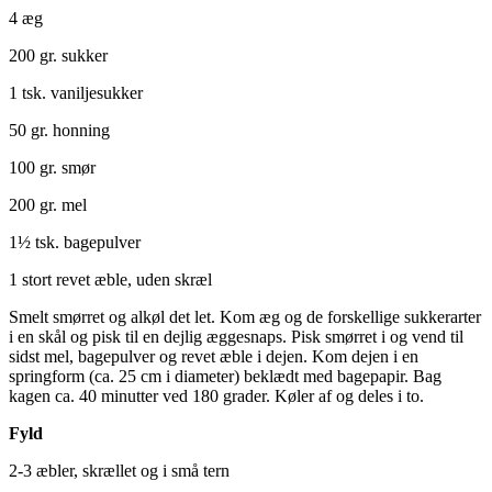
4 æg
200 gr. sukker
1 tsk. vaniljesukker
50 gr. honning
100 gr. smør
200 gr. mel
1½ tsk. bagepulver
1 stort revet æble, uden skræl
Smelt smørret og alkøl det let. Kom æg og de forskellige sukkerarter
i en skål og pisk til en dejlig æggesnaps. Pisk smørret i og vend til
sidst mel, bagepulver og revet æble i dejen. Kom dejen i en
springform (ca. 25 cm i diameter) beklædt med bagepapir. Bag
kagen ca. 40 minutter ved 180 grader. Køler af og deles i to.
Fyld
2-3 æbler, skrællet og i små tern