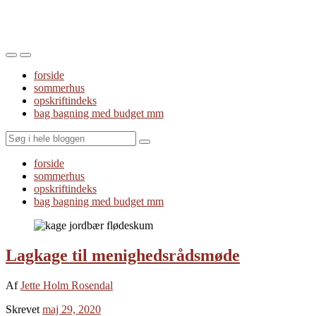
Toggle
Toggle
the
the
forside
mobile
search
sommerhus
menu
field
opskriftindeks
bag bagning med budget mm
Search
forside
sommerhus
opskriftindeks
bag bagning med budget mm
Lagkage til menighedsrådsmøde
Af
Jette Holm Rosendal
Skrevet
maj 29, 2020