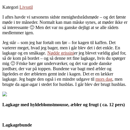
Kategori
Livsstil
I aftes havde vi sæsonens sidste menighedsrådsmøde – og det første
møde i tre måneder. Normalt kan man måske synes, at møder ikke er
så interessante 🙂 Men det var nu ganske dejligt at se alle rådets
medlemmer igen.
Jeg står – som jeg har fortalt om før – for kagen til kaffen. Det
varierer meget, hvad jeg bager, men i går blev det i det enkle. En
lagkage og en småkage.
Nødde grissini
er jeg blevet vældig glad for,
så de kom på bordet – og så denne ret fine lagkage, hvis du spørger
mig 🙂 Friske bær gør underværker, og det var gode danske
jordbær, der var på toppen. Bundene var bagt med æbler og
ligeledes er der æbletern gemt inde i kagen. Det er en lækker
lagkage. Jeg bagte den også i en mindre udgave til
mors dag
, men
brugte da agar-agar i stedet for husblas. I går blev der brugt husblas.
Lagkage med hyldeblomstmousse, æbler og frugt ( ca. 12 pers)
Lagkagebunde