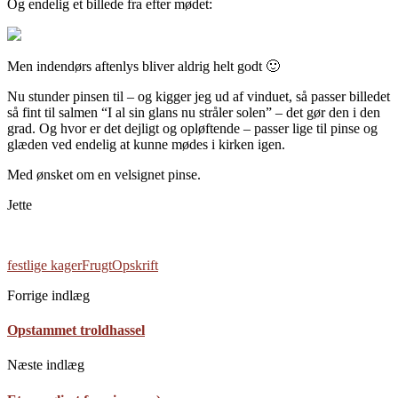
Og endelig et billede fra efter mødet:
Men indendørs aftenlys bliver aldrig helt godt 🙂
Nu stunder pinsen til – og kigger jeg ud af vinduet, så passer billedet
så fint til salmen “I al sin glans nu stråler solen” – det gør den i den
grad. Og hvor er det dejligt og opløftende – passer lige til pinse og
glæden ved endelig at kunne mødes i kirken igen.
Med ønsket om en velsignet pinse.
Jette
festlige kager
Frugt
Opskrift
Forrige indlæg
Opstammet troldhassel
Næste indlæg