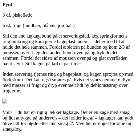
Pynt
3 dl. piskefløde
frisk frugt (hindbær, blåbær, jordbær)
Stil den ene lagkagebund på et serveringsfad, læg springformens
ring omkring og kom gerne bageplast inden i – det er med til at
holde det hele sammen. Fordel æbletern på bunden og kom 2/3 af
moussen over. Læg den anden bund oven på og tryk det let
sammen. Fordel det sidste af moussen ovenpå og glat overfladen
pænt jævn. Stil kagen på køl et par timer.
Inden servering fjernes ring og bageplast, og kagen sprøjtes op med
flødeskum. Det kan også smøres på, hvis det synes nemmere. Pynt
med masser af frugt og dryp eventuelt lidt hyldeblomstsirup over
frugterne.
Voila – du har en rigtig lækker lagkage. Det er en kage med smag
og lidt at tygge på undervejs – det holder jeg af – lagkager kan godt
blive lidt for bløde efter min smag 🙂 Men her er noget for øjne og
smagsløg.