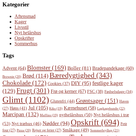
Kategorier
Aftensmad
Kager
Livsstil
Nyt helårshus
Opskrifter
Sommerhus
Tags
Blomster
(169)
Boller
(81)
Advent
(64)
Bradepandekage
(60)
Bæredygtighed
(343)
Brød
(114)
Brownie
(20)
Chokolade
(172)
festlige kager
DIY
(95)
Cookies
(37)
Frugt
(301)
(129)
Frø og kerner
(67)
FSC
(38)
Fødselsdage
(34)
Glimt
(1102)
Grøntsager
(151)
Glutenfri
(44)
Haven
Jul
(105)
Kærnehuset
(58)
Høns
(41)
(27)
Lagkagebunde
(22)
Kiks
(19)
Marcipan
(132)
Nyt helårshus i træ
nythelårshus
(50)
Muffins
(19)
Opskrift
(694)
Nødder
(94)
(53)
Nyt træhus
(46)
Petit
Småkage
(49)
four
(27)
Rejser og ferier
(27)
Pizza
(20)
Sommerbryllup
(21)