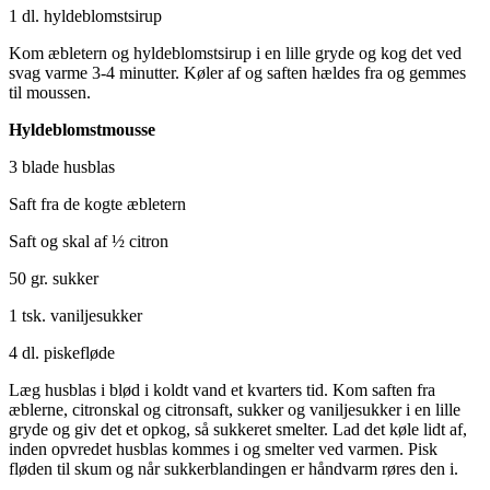
1 dl. hyldeblomstsirup
Kom æbletern og hyldeblomstsirup i en lille gryde og kog det ved
svag varme 3-4 minutter. Køler af og saften hældes fra og gemmes
til moussen.
Hyldeblomstmousse
3 blade husblas
Saft fra de kogte æbletern
Saft og skal af ½ citron
50 gr. sukker
1 tsk. vaniljesukker
4 dl. piskefløde
Læg husblas i blød i koldt vand et kvarters tid. Kom saften fra
æblerne, citronskal og citronsaft, sukker og vaniljesukker i en lille
gryde og giv det et opkog, så sukkeret smelter. Lad det køle lidt af,
inden opvredet husblas kommes i og smelter ved varmen. Pisk
fløden til skum og når sukkerblandingen er håndvarm røres den i.