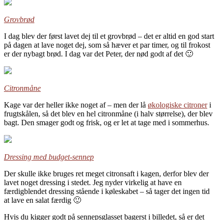
Grovbrød
I dag blev der først lavet dej til et grovbrød – det er altid en god start
på dagen at lave noget dej, som så hæver et par timer, og til frokost
er der nybagt brød. I dag var det Peter, der nød godt af det 🙂
Citronmåne
Kage var der heller ikke noget af – men der lå
økologiske citroner
i
frugtskålen, så det blev en hel citronmåne (i halv størrelse), der blev
bagt. Den smager godt og frisk, og er let at tage med i sommerhus.
Dressing med budget-sennep
Der skulle ikke bruges ret meget citronsaft i kagen, derfor blev der
lavet noget dressing i stedet. Jeg nyder virkelig at have en
færdigblendet dressing stående i køleskabet – så tager det ingen tid
at lave en salat færdig 🙂
Hvis du kigger godt på sennepsglasset bagerst i billedet, så er det