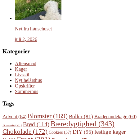
Nyt fra hønsehuset
juli 2, 2026
Kategorier
Aftensmad
Kager
Livsstil
Nyt helårshus
Opskrifter
Sommerhus
Tags
Blomster
(169)
Boller
(81)
Advent
(64)
Bradepandekage
(60)
Bæredygtighed
(343)
Brød
(114)
Brownie
(20)
Chokolade
(172)
festlige kager
DIY
(95)
Cookies
(37)