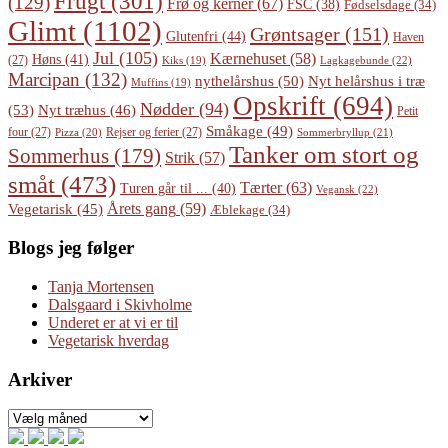
Frugt
(301)
(129)
Frø og kerner
(67)
FSC
(38)
Fødselsdage
(34)
Glimt
(1102)
Grøntsager
(151)
Glutenfri
(44)
Haven
Jul
(105)
Kærnehuset
(58)
Høns
(41)
(27)
Lagkagebunde
(22)
Kiks
(19)
Marcipan
(132)
Nyt helårshus i træ
nythelårshus
(50)
Muffins
(19)
Opskrift
(694)
Nødder
(94)
(53)
Nyt træhus
(46)
Petit
Småkage
(49)
four
(27)
Rejser og ferier
(27)
Pizza
(20)
Sommerbryllup
(21)
Tanker om stort og
Sommerhus
(179)
Strik
(57)
småt
(473)
Tærter
(63)
Turen går til ...
(40)
Vegansk
(22)
Årets gang
(59)
Vegetarisk
(45)
Æblekage
(34)
Blogs jeg følger
Tanja Mortensen
Dalsgaard i Skivholme
Underet er at vi er til
Vegetarisk hverdag
Arkiver
Arkiver