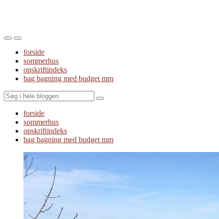
Toggle
Toggle
the
the
forside
mobile
search
sommerhus
menu
field
opskriftindeks
bag bagning med budget mm
Search
forside
sommerhus
opskriftindeks
bag bagning med budget mm