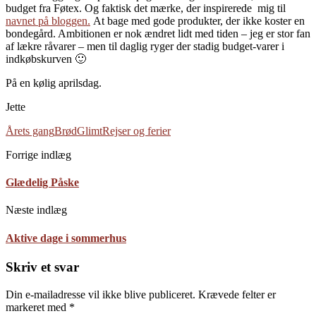
budget fra Føtex. Og faktisk det mærke, der inspirerede mig til
navnet på bloggen.
At bage med gode produkter, der ikke koster en
bondegård. Ambitionen er nok ændret lidt med tiden – jeg er stor fan
af lækre råvarer – men til daglig ryger der stadig budget-varer i
indkøbskurven 🙂
På en kølig aprilsdag.
Jette
Årets gang
Brød
Glimt
Rejser og ferier
Forrige indlæg
Glædelig Påske
Næste indlæg
Aktive dage i sommerhus
Skriv et svar
Din e-mailadresse vil ikke blive publiceret.
Krævede felter er
markeret med
*