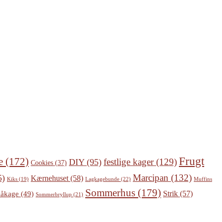
Frugt
e
(172)
festlige kager
(129)
DIY
(95)
Cookies
(37)
Marcipan
(132)
5)
Kærnehuset
(58)
Lagkagebunde
(22)
Kiks
(19)
Muffins
Sommerhus
(179)
Strik
(57)
åkage
(49)
Sommerbryllup
(21)