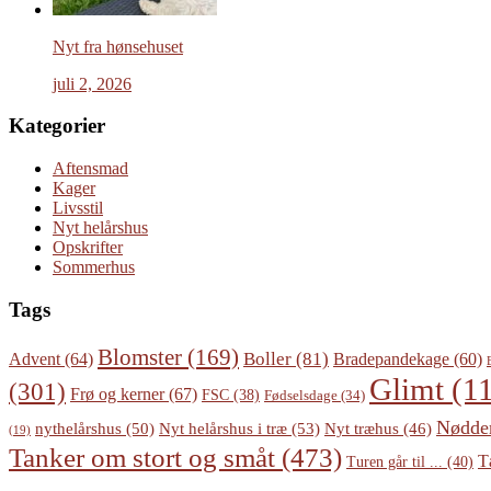
Nyt fra hønsehuset
juli 2, 2026
Kategorier
Aftensmad
Kager
Livsstil
Nyt helårshus
Opskrifter
Sommerhus
Tags
Blomster
(169)
Boller
(81)
Advent
(64)
Bradepandekage
(60)
Glimt
(11
(301)
Frø og kerner
(67)
FSC
(38)
Fødselsdage
(34)
Nødde
Nyt helårshus i træ
(53)
nythelårshus
(50)
Nyt træhus
(46)
(19)
Tanker om stort og småt
(473)
T
Turen går til ...
(40)