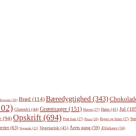
Bæredygtighed
(343)
Chokolad
Brød
(114)
Brownie
(20)
02)
Grøntsager
(151)
Jul
(10
Glutenfri
(44)
Høns
(41)
Haven
(27)
Opskrift
(694)
r
(94)
Sm
Petit four
(27)
Rejser og ferier
(27)
Pizza
(20)
ærter
(63)
Årets gang
(59)
Vegetarisk
(45)
Æblekage
(34)
Vegansk
(22)