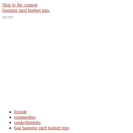
Skip to the content
bagning med budget mm.
Toggle
Toggle
the
the
mobile
search
menu
field
forside
sommerhus
opskriftindeks
bag bagning med budget mm