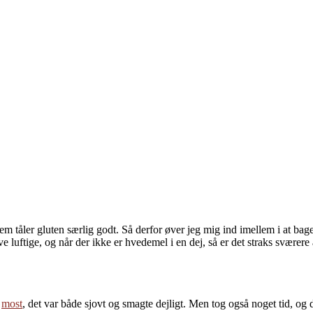
 tåler gluten særlig godt. Så derfor øver jeg mig ind imellem i at bag
ve luftige, og når der ikke er hvedemel i en dej, så er det straks sværer
g
most
, det var både sjovt og smagte dejligt. Men tog også noget tid, og da