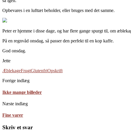
så igen.
Opbevares i en lufttæt beholder, eller bruges med det samme.
Peter er hjemme i disse dage, og har flere gange spurgt til, om æbleka
På en regnvåd onsdag, så passer den perfekt til en kop kaffe.
God onsdag.
Jette
Æblekage
Frugt
Glutenfri
Opskrift
Forrige indlæg
Ikke mange billeder
Næste indlæg
Fine varer
Skriv et svar