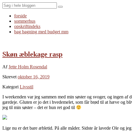
Search
forside
sommerhus
opskriftindeks
bag bagning med budget mm
Skøn æblekage rasp
Af
Jette Holm Rosendal
Skrevet
oktober 16, 2019
Kategori
Livsstil
I weekenden var jeg sammen med min søster og svoger, og ingen af dem
gærdeje. Gluten er jo det i hvedemelet, som får brød til at hæve og bli
jeg til min søster – det er hun ret god til
Lige nu er det bare æbletid. På alle måder. Sidste år lavede Ole og je