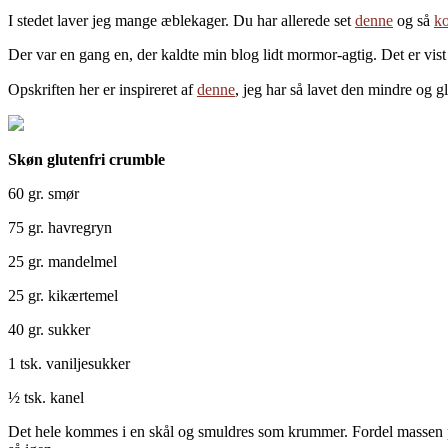
I stedet laver jeg mange æblekager. Du har allerede set
denne
og så
k
Der var en gang en, der kaldte min blog lidt mormor-agtig. Det er vist 
Opskriften her er inspireret af
denne
, jeg har så lavet den mindre og gl
Skøn glutenfri crumble
60 gr. smør
75 gr. havregryn
25 gr. mandelmel
25 gr. kikærtemel
40 gr. sukker
1 tsk. vaniljesukker
½ tsk. kanel
Det hele kommes i en skål og smuldres som krummer. Fordel massen p