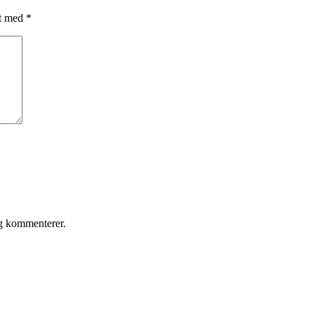
et med
*
eg kommenterer.