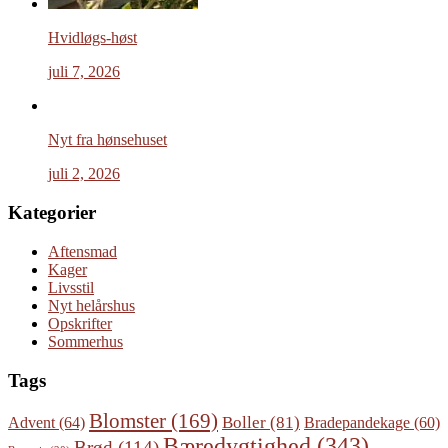
Hvidløgs-høst
juli 7, 2026
Nyt fra hønsehuset
juli 2, 2026
Kategorier
Aftensmad
Kager
Livsstil
Nyt helårshus
Opskrifter
Sommerhus
Tags
Blomster
(169)
Boller
(81)
Advent
(64)
Bradepandekage
(60)
Bæredygtighed
(343)
Brød
(114)