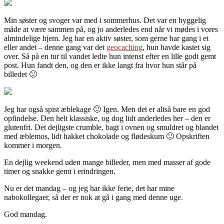
Min søster og svoger var med i sommerhus. Det var en hyggelig
måde at være sammen på, og jo anderledes end når vi mødes i vores
almindelige hjem. Jeg har en aktiv søster, som gerne har gang i et
eller andet – denne gang var det
geocaching
, hun havde kastet sig
over. Så på en tur til vandet ledte hun intenst efter en lille godt gemt
post. Hun fandt den, og den er ikke langt fra hvor hun står på
billedet 🙂
Jeg har også spist æblekage 🙂 Igen. Men det er altså bare en god
opfindelse. Den helt klassiske, og dog lidt anderledes her – den er
glutenfri. Det dejligste crumble, bagt i ovnen og smuldret og blandet
med æblemos, lidt hakket chokolade og flødeskum 🙂 Opskriften
kommer i morgen.
En dejlig weekend uden mange billeder, men med masser af gode
timer og snakke gemt i erindringen.
Nu er det mandag – og jeg har ikke ferie, det har mine
nabokollegaer, så der er nok at gå i gang med denne uge.
God mandag.