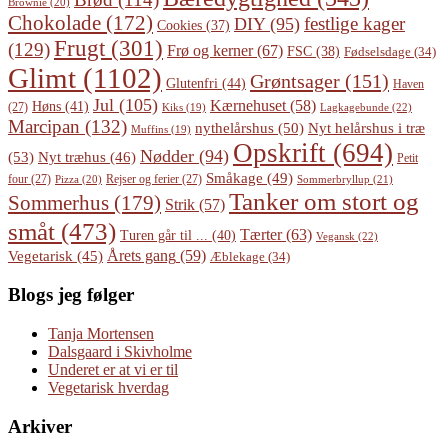
Brownie
(20)
Chokolade
(172)
festlige kager
DIY
(95)
Cookies
(37)
Frugt
(301)
(129)
Frø og kerner
(67)
FSC
(38)
Fødselsdage
(34)
Glimt
(1102)
Grøntsager
(151)
Glutenfri
(44)
Haven
Jul
(105)
Kærnehuset
(58)
Høns
(41)
(27)
Lagkagebunde
(22)
Kiks
(19)
Marcipan
(132)
Nyt helårshus i træ
nythelårshus
(50)
Muffins
(19)
Opskrift
(694)
Nødder
(94)
(53)
Nyt træhus
(46)
Petit
Småkage
(49)
four
(27)
Rejser og ferier
(27)
Pizza
(20)
Sommerbryllup
(21)
Tanker om stort og
Sommerhus
(179)
Strik
(57)
småt
(473)
Tærter
(63)
Turen går til ...
(40)
Vegansk
(22)
Årets gang
(59)
Vegetarisk
(45)
Æblekage
(34)
Blogs jeg følger
Tanja Mortensen
Dalsgaard i Skivholme
Underet er at vi er til
Vegetarisk hverdag
Arkiver