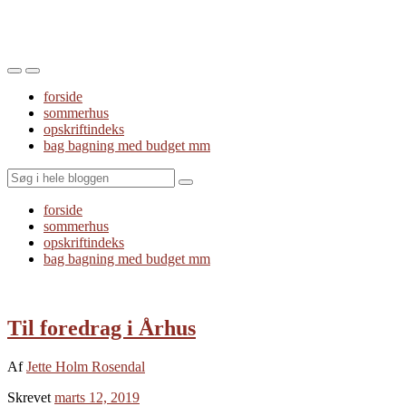
Toggle
Toggle
the
the
forside
mobile
search
sommerhus
menu
field
opskriftindeks
bag bagning med budget mm
Search
forside
sommerhus
opskriftindeks
bag bagning med budget mm
Til foredrag i Århus
Af
Jette Holm Rosendal
Skrevet
marts 12, 2019