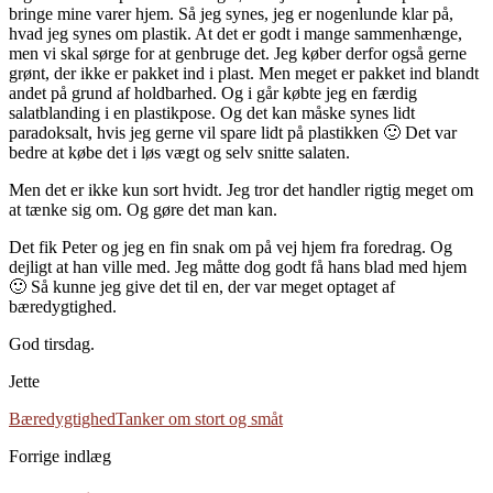
bringe mine varer hjem. Så jeg synes, jeg er nogenlunde klar på,
hvad jeg synes om plastik. At det er godt i mange sammenhænge,
men vi skal sørge for at genbruge det. Jeg køber derfor også gerne
grønt, der ikke er pakket ind i plast. Men meget er pakket ind blandt
andet på grund af holdbarhed. Og i går købte jeg en færdig
salatblanding i en plastikpose. Og det kan måske synes lidt
paradoksalt, hvis jeg gerne vil spare lidt på plastikken 🙂 Det var
bedre at købe det i løs vægt og selv snitte salaten.
Men det er ikke kun sort hvidt. Jeg tror det handler rigtig meget om
at tænke sig om. Og gøre det man kan.
Det fik Peter og jeg en fin snak om på vej hjem fra foredrag. Og
dejligt at han ville med. Jeg måtte dog godt få hans blad med hjem
🙂 Så kunne jeg give det til en, der var meget optaget af
bæredygtighed.
God tirsdag.
Jette
Bæredygtighed
Tanker om stort og småt
Forrige indlæg