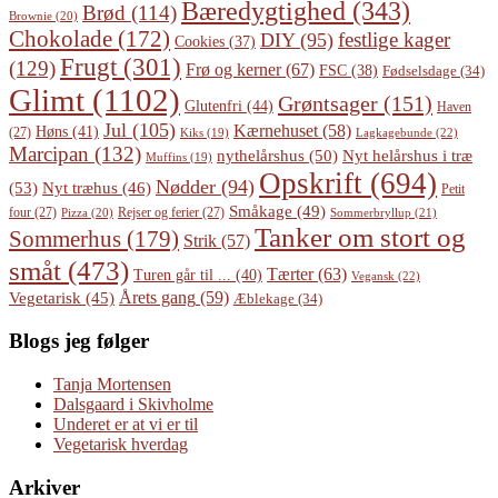
Bæredygtighed
(343)
Brød
(114)
Brownie
(20)
Chokolade
(172)
festlige kager
DIY
(95)
Cookies
(37)
Frugt
(301)
(129)
Frø og kerner
(67)
FSC
(38)
Fødselsdage
(34)
Glimt
(1102)
Grøntsager
(151)
Glutenfri
(44)
Haven
Jul
(105)
Kærnehuset
(58)
Høns
(41)
(27)
Lagkagebunde
(22)
Kiks
(19)
Marcipan
(132)
Nyt helårshus i træ
nythelårshus
(50)
Muffins
(19)
Opskrift
(694)
Nødder
(94)
(53)
Nyt træhus
(46)
Petit
Småkage
(49)
four
(27)
Rejser og ferier
(27)
Pizza
(20)
Sommerbryllup
(21)
Tanker om stort og
Sommerhus
(179)
Strik
(57)
småt
(473)
Tærter
(63)
Turen går til ...
(40)
Vegansk
(22)
Årets gang
(59)
Vegetarisk
(45)
Æblekage
(34)
Blogs jeg følger
Tanja Mortensen
Dalsgaard i Skivholme
Underet er at vi er til
Vegetarisk hverdag
Arkiver