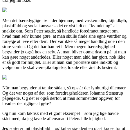
tror jeg nu ikke.
Men det bæredygtige liv – der hjemme, med vaskemidler, tøjindkøb,
plastaffald og socialt ansvar – det er vist lidt en “kvindeting” at
snakke om. Som Peter sagde, så handlede foredraget meget om,
hvad man selv kunne gøre, at man skulle finde sine egne værdier og
forsøge at leve efter dem. Der var ikke så meget handling ude i den
store verden. Og det har han ret i. Men megen bæredygtighed
begynder jo også hos en selv. At man bliver opmærksom på, at man
kan gøre noget anderledes. Eller noget man altid har gjort, nok ikke
er så godt for miljøet. Eller at man kan prioritere sine indkøb og
vælge om de skal være økologiske, lokale eller årstids bestemt.
Når man begynder at tænke sådan, så opstår der lynhurtigt dilemaer.
Og det var noget af det, som foredragsholderen Johanne Stenstrup
påpegede. Og det er også derfor, at man sommetider opgiver, for
hvad er det rigtige at gøre?
Og hun kom faktisk med et godt eksempel – som jeg lige havde
stået med, da jeg lavede aftensmad i Peters lille lejlighed.
Jeg sorterer mit plastaffald – og køber sjældent en plastikpose for at