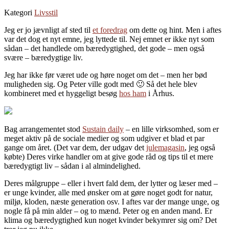
Kategori
Livsstil
Jeg er jo jævnligt af sted til
et foredrag
om dette og hint. Men i aftes
var det dog et nyt emne, jeg lyttede til. Nej emnet er ikke nyt som
sådan – det handlede om bæredygtighed, det gode – men også
svære – bæredygtige liv.
Jeg har ikke før været ude og høre noget om det – men her bød
muligheden sig. Og Peter ville godt med 🙂 Så det hele blev
kombineret med et hyggeligt besøg
hos ham
i Århus.
Bag arrangementet stod
Sustain daily
– en lille virksomhed, som er
meget aktiv på de sociale medier og som udgiver et blad et par
gange om året. (Det var dem, der udgav det
julemagasin
, jeg også
købte) Deres virke handler om at give gode råd og tips til et mere
bæredygtigt liv – sådan i al almindelighed.
Deres målgruppe – eller i hvert fald dem, der lytter og læser med –
er unge kvinder, alle med ønsker om at gøre noget godt for natur,
miljø, kloden, næste generation osv. I aftes var der mange unge, og
nogle få på min alder – og to mænd. Peter og en anden mand. Er
klima og bæredygtighed kun noget kvinder bekymrer sig om? Det