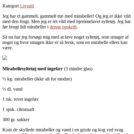
Kategori
Livsstil
Jeg har et gammelt, gammelt træ med mirabeller! Og jeg er ikke vild
med den frugt. Men jeg er ret vild med hjemmelavet syltetøj. Jeg har
før brugt lidt mirabeller i
denne opskrift
.
Så nu har jeg forsøgt mig med at lave noget syltetøj, som smager af
noget og hvor smagen ikke er så fersk, som en mirabelle ellers kan
være.
Mirabellesyltetøj med ingefær
(3 mindre glas)
½ kg. mirabeller (ikke alt for modne)
½ dl. vand
1 tsk. revet ingefær
1 spsk. citronsaft
300 gr. sukker
Kom de skyllede mirabeller og vand i en gryde og kog ved svag