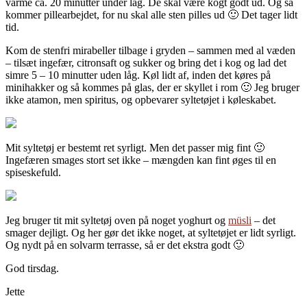
varme ca. 20 minutter under låg. De skal være kogt godt ud. Og så
kommer pillearbejdet, for nu skal alle sten pilles ud 🙂 Det tager lidt
tid.
Kom de stenfri mirabeller tilbage i gryden – sammen med al væden
– tilsæt ingefær, citronsaft og sukker og bring det i kog og lad det
simre 5 – 10 minutter uden låg. Køl lidt af, inden det køres på
minihakker og så kommes på glas, der er skyllet i rom 🙂 Jeg bruger
ikke atamon, men spiritus, og opbevarer syltetøjet i køleskabet.
Mit syltetøj er bestemt ret syrligt. Men det passer mig fint 🙂
Ingefæren smages stort set ikke – mængden kan fint øges til en
spiseskefuld.
Jeg bruger tit mit syltetøj oven på noget yoghurt og
müsli
– det
smager dejligt. Og her gør det ikke noget, at syltetøjet er lidt syrligt.
Og nydt på en solvarm terrasse, så er det ekstra godt 🙂
God tirsdag.
Jette