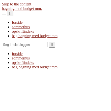
Skip to the content
bagning med budget mm.
Toggle
Toggle
the
the
forside
mobile
search
sommerhus
menu
field
opskriftindeks
bag bagning med budget mm
Search
forside
sommerhus
opskriftindeks
bag bagning med budget mm