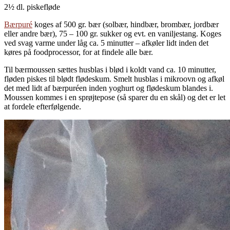
2½ dl. piskefløde
Bærpuré
koges af 500 gr. bær (solbær, hindbær, brombær, jordbær
eller andre bær), 75 – 100 gr. sukker og evt. en vaniljestang. Koges
ved svag varme under låg ca. 5 minutter – afkøler lidt inden det
køres på foodprocessor, for at findele alle bær.
Til bærmoussen sættes husblas i blød i koldt vand ca. 10 minutter,
fløden piskes til blødt flødeskum. Smelt husblas i mikroovn og afkøl
det med lidt af bærpuréen inden yoghurt og flødeskum blandes i.
Moussen kommes i en sprøjtepose (så sparer du en skål) og det er let
at fordele efterfølgende.