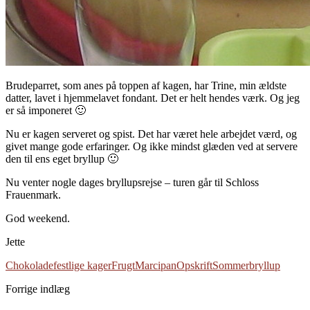
Brudeparret, som anes på toppen af kagen, har Trine, min ældste
datter, lavet i hjemmelavet fondant. Det er helt hendes værk. Og jeg
er så imponeret 🙂
Nu er kagen serveret og spist. Det har været hele arbejdet værd, og
givet mange gode erfaringer. Og ikke mindst glæden ved at servere
den til ens eget bryllup 🙂
Nu venter nogle dages bryllupsrejse – turen går til Schloss
Frauenmark.
God weekend.
Jette
Chokolade
festlige kager
Frugt
Marcipan
Opskrift
Sommerbryllup
Forrige indlæg