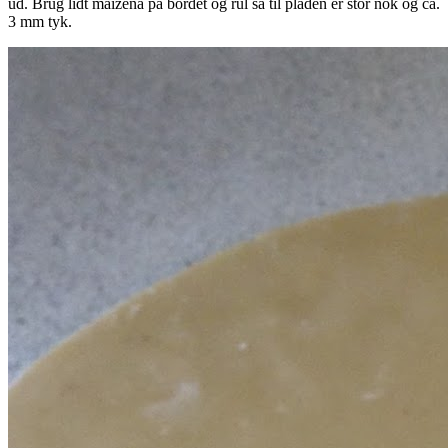
ud. Brug lidt maizena på bordet og rul så til pladen er stor nok og ca.
3 mm tyk.