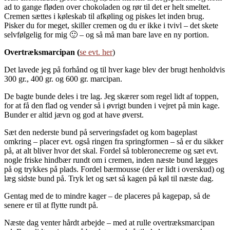
ad to gange fløden over chokoladen og rør til det er helt smeltet.
Cremen sættes i køleskab til afkøling og piskes let inden brug.
Pisker du for meget, skiller cremen og du er ikke i tvivl – det skete
selvfølgelig for mig 🙂 – og så må man bare lave en ny portion.
Overtræksmarcipan (
se evt. her
)
Det lavede jeg på forhånd og til hver kage blev der brugt henholdvis
300 gr., 400 gr. og 600 gr. marcipan.
De bagte bunde deles i tre lag. Jeg skærer som regel lidt af toppen,
for at få den flad og vender så i øvrigt bunden i vejret på min kage.
Bunder er altid jævn og god at have øverst.
Sæt den nederste bund på serveringsfadet og kom bageplast
omkring – placer evt. også ringen fra springformen – så er du sikker
på, at alt bliver hvor det skal. Fordel så tobleronecreme og sæt evt.
nogle friske hindbær rundt om i cremen, inden næste bund lægges
på og trykkes på plads. Fordel bærmousse (der er lidt i overskud) og
læg sidste bund på. Tryk let og sæt så kagen på køl til næste dag.
Gentag med de to mindre kager – de placeres på kagepap, så de
senere er til at flytte rundt på.
Næste dag venter hårdt arbejde – med at rulle overtræksmarcipan