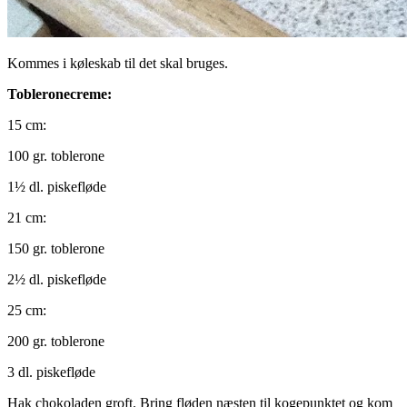
Kommes i køleskab til det skal bruges.
Tobleronecreme:
15 cm:
100 gr. toblerone
1½ dl. piskefløde
21 cm:
150 gr. toblerone
2½ dl. piskefløde
25 cm:
200 gr. toblerone
3 dl. piskefløde
Hak chokoladen groft. Bring fløden næsten til kogepunktet og kom