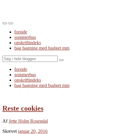
Toggle
Toggle
the
the
forside
mobile
search
sommerhus
menu
field
opskriftindeks
bag bagning med budget mm
Search
forside
sommerhus
opskriftindeks
bag bagning med budget mm
Reste cookies
Af
Jette Holm Rosendal
Skrevet
januar 20, 2016