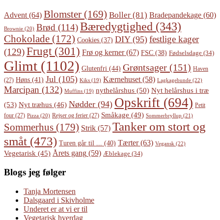
Blomster
(169)
Boller
(81)
Advent
(64)
Bradepandekage
(60)
Bæredygtighed
(343)
Brød
(114)
Brownie
(20)
Chokolade
(172)
festlige kager
DIY
(95)
Cookies
(37)
Frugt
(301)
(129)
Frø og kerner
(67)
FSC
(38)
Fødselsdage
(34)
Glimt
(1102)
Grøntsager
(151)
Glutenfri
(44)
Haven
Jul
(105)
Kærnehuset
(58)
Høns
(41)
(27)
Lagkagebunde
(22)
Kiks
(19)
Marcipan
(132)
Nyt helårshus i træ
nythelårshus
(50)
Muffins
(19)
Opskrift
(694)
Nødder
(94)
(53)
Nyt træhus
(46)
Petit
Småkage
(49)
four
(27)
Rejser og ferier
(27)
Pizza
(20)
Sommerbryllup
(21)
Tanker om stort og
Sommerhus
(179)
Strik
(57)
småt
(473)
Tærter
(63)
Turen går til ...
(40)
Vegansk
(22)
Årets gang
(59)
Vegetarisk
(45)
Æblekage
(34)
Blogs jeg følger
Tanja Mortensen
Dalsgaard i Skivholme
Underet er at vi er til
Vegetarisk hverdag