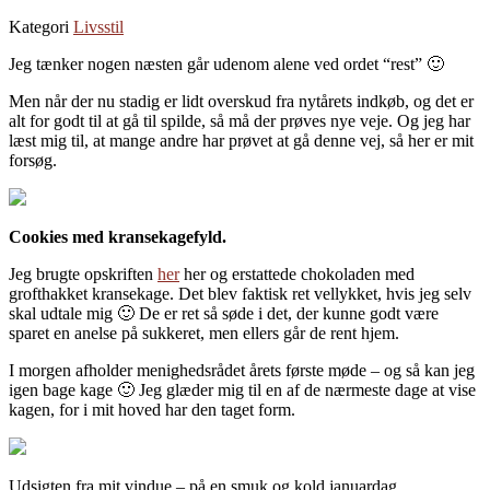
Kategori
Livsstil
Jeg tænker nogen næsten går udenom alene ved ordet “rest” 🙂
Men når der nu stadig er lidt overskud fra nytårets indkøb, og det er
alt for godt til at gå til spilde, så må der prøves nye veje. Og jeg har
læst mig til, at mange andre har prøvet at gå denne vej, så her er mit
forsøg.
Cookies med kransekagefyld.
Jeg brugte opskriften
her
her og erstattede chokoladen med
grofthakket kransekage. Det blev faktisk ret vellykket, hvis jeg selv
skal udtale mig 🙂 De er ret så søde i det, der kunne godt være
sparet en anelse på sukkeret, men ellers går de rent hjem.
I morgen afholder menighedsrådet årets første møde – og så kan jeg
igen bage kage 🙂 Jeg glæder mig til en af de nærmeste dage at vise
kagen, for i mit hoved har den taget form.
Udsigten fra mit vindue – på en smuk og kold januardag.