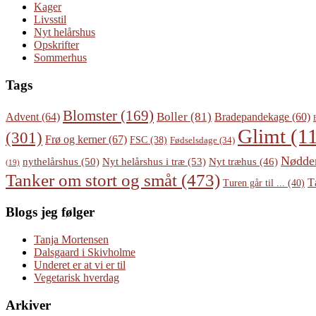
Kager
Livsstil
Nyt helårshus
Opskrifter
Sommerhus
Tags
Blomster
(169)
Boller
(81)
Advent
(64)
Bradepandekage
(60)
Glimt
(11
(301)
Frø og kerner
(67)
FSC
(38)
Fødselsdage
(34)
Nødde
Nyt helårshus i træ
(53)
nythelårshus
(50)
Nyt træhus
(46)
(19)
Tanker om stort og småt
(473)
T
Turen går til ...
(40)
Blogs jeg følger
Tanja Mortensen
Dalsgaard i Skivholme
Underet er at vi er til
Vegetarisk hverdag
Arkiver