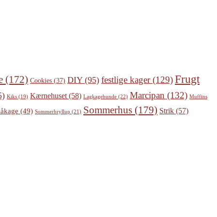
Frugt
e
(172)
festlige kager
(129)
DIY
(95)
Cookies
(37)
Marcipan
(132)
5)
Kærnehuset
(58)
Lagkagebunde
(22)
Kiks
(19)
Muffins
Sommerhus
(179)
Strik
(57)
åkage
(49)
Sommerbryllup
(21)