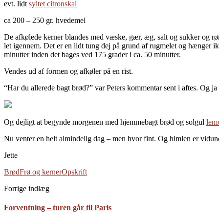
evt. lidt
syltet citronskal
ca 200 – 250 gr. hvedemel
De afkølede kerner blandes med væske, gær, æg, salt og sukker og røres
let igennem. Det er en lidt tung dej på grund af rugmelet og hænger 
minutter inden det bages ved 175 grader i ca. 50 minutter.
Vendes ud af formen og afkøler på en rist.
“Har du allerede bagt brød?” var Peters kommentar sent i aftes. Og ja –
Og dejligt at begynde morgenen med hjemmebagt brød og solgul
lem
Nu venter en helt almindelig dag – men hvor fint. Og himlen er vidunde
Jette
Brød
Frø og kerner
Opskrift
Forrige indlæg
Forventning – turen går til Paris