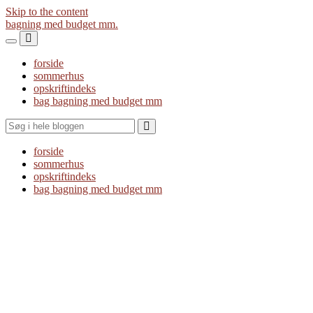
Skip to the content
bagning med budget mm.
Toggle
Toggle
the
the
forside
mobile
search
sommerhus
menu
field
opskriftindeks
bag bagning med budget mm
Search
forside
sommerhus
opskriftindeks
bag bagning med budget mm