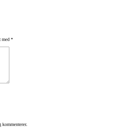
et med
*
eg kommenterer.