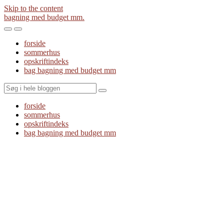
Skip to the content
bagning med budget mm.
Toggle
Toggle
the
the
forside
mobile
search
sommerhus
menu
field
opskriftindeks
bag bagning med budget mm
Search
forside
sommerhus
opskriftindeks
bag bagning med budget mm