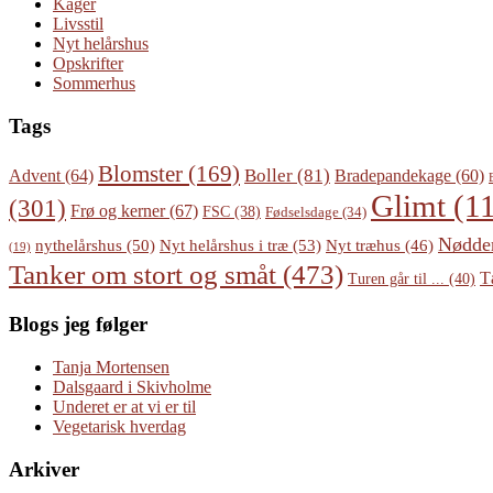
Kager
Livsstil
Nyt helårshus
Opskrifter
Sommerhus
Tags
Blomster
(169)
Boller
(81)
Advent
(64)
Bradepandekage
(60)
Glimt
(11
(301)
Frø og kerner
(67)
FSC
(38)
Fødselsdage
(34)
Nødde
Nyt helårshus i træ
(53)
nythelårshus
(50)
Nyt træhus
(46)
(19)
Tanker om stort og småt
(473)
T
Turen går til ...
(40)
Blogs jeg følger
Tanja Mortensen
Dalsgaard i Skivholme
Underet er at vi er til
Vegetarisk hverdag
Arkiver