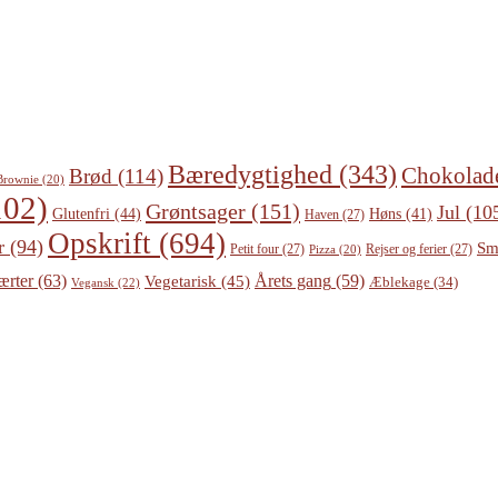
Bæredygtighed
(343)
Chokolad
Brød
(114)
Brownie
(20)
02)
Grøntsager
(151)
Jul
(10
Glutenfri
(44)
Høns
(41)
Haven
(27)
Opskrift
(694)
r
(94)
Sm
Petit four
(27)
Rejser og ferier
(27)
Pizza
(20)
ærter
(63)
Årets gang
(59)
Vegetarisk
(45)
Æblekage
(34)
Vegansk
(22)