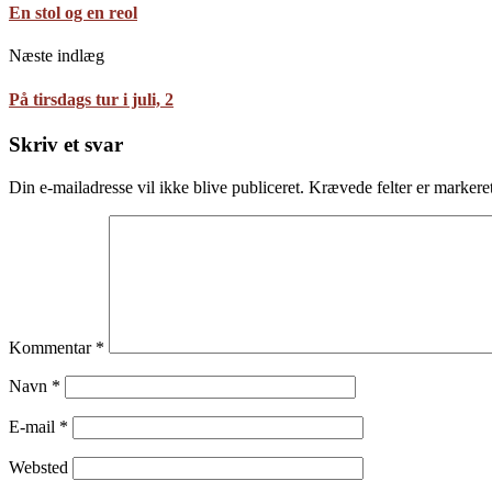
En stol og en reol
Næste indlæg
På tirsdags tur i juli, 2
Skriv et svar
Din e-mailadresse vil ikke blive publiceret.
Krævede felter er marker
Kommentar
*
Navn
*
E-mail
*
Websted