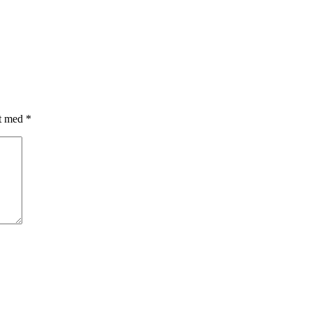
et med
*