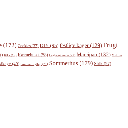
Frugt
e
(172)
festlige kager
(129)
DIY
(95)
Cookies
(37)
Marcipan
(132)
5)
Kærnehuset
(58)
Lagkagebunde
(22)
Kiks
(19)
Muffins
Sommerhus
(179)
Strik
(57)
åkage
(49)
Sommerbryllup
(21)