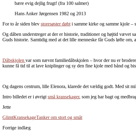
bære evig dejlig frugt! (fra 100 salmer)
Hans Anker Jørgensen 1982 og 2013
For to år siden blev
storesøster døbt
i samme kirke og samme kjole – så 
Og dåben understreger at der er historie, traditioner og højtid vævet s
Guds historie. Samtidig med at det lille menneske får Guds løfte om, a
Dåbskjolen
var som nævnt familiedåbskjolen – hvor der nu er brodere
kunne få tid til at lave kniplinger og sy den fine kjole med bånd og b
Og dagens centrum, lille Elenora, klarede det vældig godt. Med sit mi
Intro billedet er i øvrigt
små kransekager
, som jeg har bagt og medbra
Jette
Glimt
Kransekage
Tanker om stort og småt
Forrige indlæg