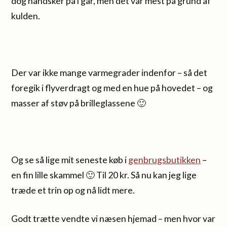
dog handsker på i går, men det var mest på grund af
kulden.
Der var ikke mange varmegrader indenfor – så det
foregik i flyverdragt og med en hue på hovedet – og
masser af støv på brilleglassene 🙂
Og se så lige mit seneste køb i
genbrugsbutikken
–
en fin lille skammel 🙂 Til 20 kr. Så nu kan jeg lige
træde et trin op og nå lidt mere.
Godt trætte vendte vi næsen hjemad – men hvor var