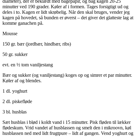
diameter), der er beklædt med bagepapir, og bag kagen 20-25
minutter ved 190 grader. Køler af i formen. Tages forsigtigt ud og
deles i to. Kagen er lidt skrøbelig. Når den skal bruges, vender jeg
kagen på hovedet, så bunden er øverst – det giver det glatteste lag at
komme ganachen på.
Mousse
150 gr. bær (jordbær, hindbær, ribs)
50 gr. sukker
evt. en ½ tom vaniljestang
Bær og sukker (og vaniljestang) koges op og simrer et par minutter.
Køler af og blendes.
1 dl. yoghurt
2 dl. piskefløde
3 bl. husblas
Sæt husblas i blød i koldt vand i 15 minutter. Pisk fløden til lækker
flødeskum. Vrid vandet af husblassen og smelt den i mikroovn, køl
husblassen ned med lidt frugtpure – lidt af gangen. Vend yoghurt og