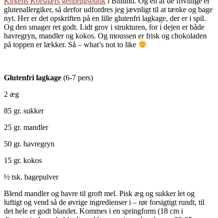
Kirkens Korshærs genbrugsbutik
i Billund. Og en af de frivillige er
glutenallergiker, så derfor udfordres jeg jævnligt til at tænke og bage
nyt. Her er det opskriften på en lille glutenfri lagkage, der er i spil.
Og den smager ret godt. Lidt grov i strukturen, for i dejen er både
havregryn, mandler og kokos. Og moussen er frisk og chokoladen
på toppen er lækker. Så – what’s not to like
Glutenfri lagkage
(6-7 pers)
2 æg
85 gr. sukker
25 gr. mandler
50 gr. havregryn
15 gr. kokos
½ tsk. bagepulver
Blend mandler og havre til groft mel. Pisk æg og sukker let og
luftigt og vend så de øvrige ingredienser i – rør forsigtigt rundt, til
det hele er godt blandet. Kommes i en springform (18 cm i