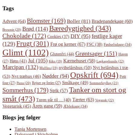
Tags
Blomster
(169)
Boller
(81)
Advent
(64)
Bradepandekage
(60)
Bæredygtighed
(343)
Brød
(114)
Brownie
(20)
Chokolade
(172)
festlige kager
DIY
(95)
Cookies
(37)
Frugt
(301)
(129)
Frø og kerner
(67)
FSC
(38)
Fødselsdage
(34)
Glimt
(1102)
Grøntsager
(151)
Glutenfri
(44)
Haven
Jul
(105)
Kærnehuset
(58)
Høns
(41)
(27)
Lagkagebunde
(22)
Kiks
(19)
Marcipan
(132)
Nyt helårshus i træ
nythelårshus
(50)
Muffins
(19)
Opskrift
(694)
Nødder
(94)
(53)
Nyt træhus
(46)
Petit
Småkage
(49)
four
(27)
Rejser og ferier
(27)
Pizza
(20)
Sommerbryllup
(21)
Tanker om stort og
Sommerhus
(179)
Strik
(57)
småt
(473)
Tærter
(63)
Turen går til ...
(40)
Vegansk
(22)
Årets gang
(59)
Vegetarisk
(45)
Æblekage
(34)
Blogs jeg følger
Tanja Mortensen
Dalsgaard i Skivholme