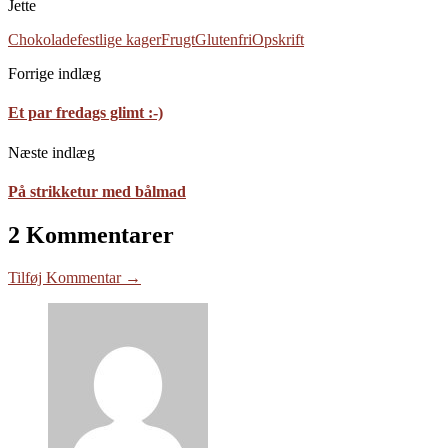
Jette
Chokolade
festlige kager
Frugt
Glutenfri
Opskrift
Forrige indlæg
Et par fredags glimt :-)
Næste indlæg
På strikketur med bålmad
2 Kommentarer
Tilføj Kommentar →