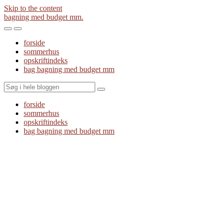
Skip to the content
bagning med budget mm.
Toggle
Toggle
the
the
forside
mobile
search
sommerhus
menu
field
opskriftindeks
bag bagning med budget mm
Search
forside
sommerhus
opskriftindeks
bag bagning med budget mm