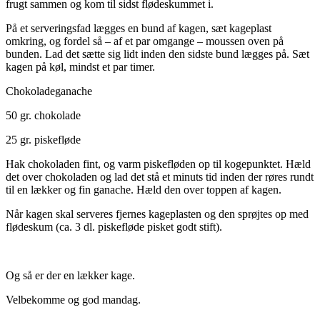
frugt sammen og kom til sidst flødeskummet i.
På et serveringsfad lægges en bund af kagen, sæt kageplast
omkring, og fordel så – af et par omgange – moussen oven på
bunden. Lad det sætte sig lidt inden den sidste bund lægges på. Sæt
kagen på køl, mindst et par timer.
Chokoladeganache
50 gr. chokolade
25 gr. piskefløde
Hak chokoladen fint, og varm piskefløden op til kogepunktet. Hæld
det over chokoladen og lad det stå et minuts tid inden der røres rundt
til en lækker og fin ganache. Hæld den over toppen af kagen.
Når kagen skal serveres fjernes kageplasten og den sprøjtes op med
flødeskum (ca. 3 dl. piskefløde pisket godt stift).
Og så er der en lækker kage.
Velbekomme og god mandag.