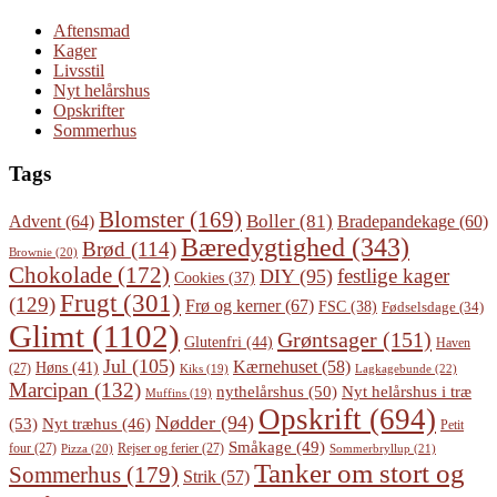
Aftensmad
Kager
Livsstil
Nyt helårshus
Opskrifter
Sommerhus
Tags
Blomster
(169)
Boller
(81)
Advent
(64)
Bradepandekage
(60)
Bæredygtighed
(343)
Brød
(114)
Brownie
(20)
Chokolade
(172)
festlige kager
DIY
(95)
Cookies
(37)
Frugt
(301)
(129)
Frø og kerner
(67)
FSC
(38)
Fødselsdage
(34)
Glimt
(1102)
Grøntsager
(151)
Glutenfri
(44)
Haven
Jul
(105)
Kærnehuset
(58)
Høns
(41)
(27)
Lagkagebunde
(22)
Kiks
(19)
Marcipan
(132)
Nyt helårshus i træ
nythelårshus
(50)
Muffins
(19)
Opskrift
(694)
Nødder
(94)
(53)
Nyt træhus
(46)
Petit
Småkage
(49)
four
(27)
Rejser og ferier
(27)
Pizza
(20)
Sommerbryllup
(21)
Tanker om stort og
Sommerhus
(179)
Strik
(57)