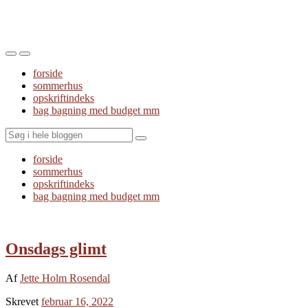
Toggle
Toggle
the
the
forside
mobile
search
sommerhus
menu
field
opskriftindeks
bag bagning med budget mm
Search
forside
sommerhus
opskriftindeks
bag bagning med budget mm
Onsdags glimt
Af
Jette Holm Rosendal
Skrevet
februar 16, 2022