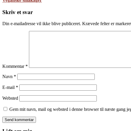
Veganske småkager
Skriv et svar
Din e-mailadresse vil ikke blive publiceret.
Krævede felter er marker
Kommentar
*
Navn
*
E-mail
*
Websted
Gem mit navn, mail og websted i denne browser til næste gang j