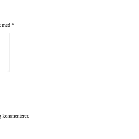
et med
*
eg kommenterer.