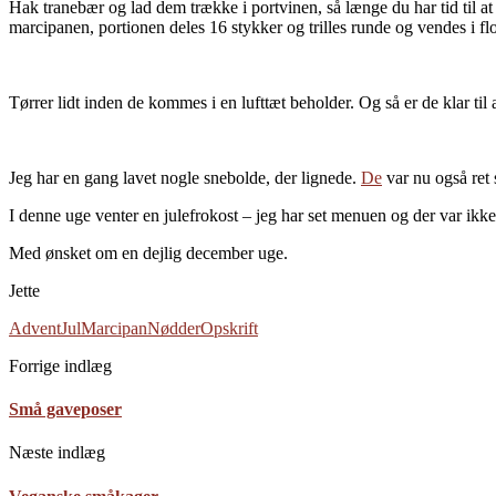
Hak tranebær og lad dem trække i portvinen, så længe du har tid til a
marcipanen, portionen deles 16 stykker og trilles runde og vendes i fl
Tørrer lidt inden de kommes i en lufttæt beholder. Og så er de klar til a
Jeg har en gang lavet nogle snebolde, der lignede.
De
var nu også ret 
I denne uge venter en julefrokost – jeg har set menuen og der var ikke 
Med ønsket om en dejlig december uge.
Jette
Advent
Jul
Marcipan
Nødder
Opskrift
Forrige indlæg
Små gaveposer
Næste indlæg