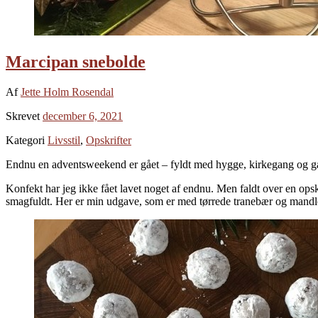
Marcipan snebolde
Af
Jette Holm Rosendal
Skrevet
december 6, 2021
Kategori
Livsstil
,
Opskrifter
Endnu en adventsweekend er gået – fyldt med hygge, kirkegang og gæ
Konfekt har jeg ikke fået lavet noget af endnu. Men faldt over en ops
smagfuldt. Her er min udgave, som er med tørrede tranebær og mandl