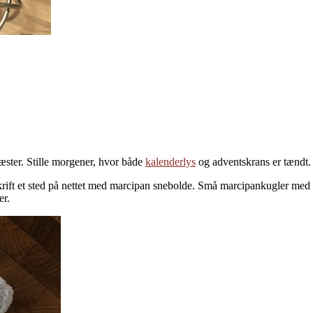
ster. Stille morgener, hvor både
kalenderlys
og adventskrans er tændt. 
krift et sted på nettet med marcipan snebolde. Små marcipankugler med f
er.