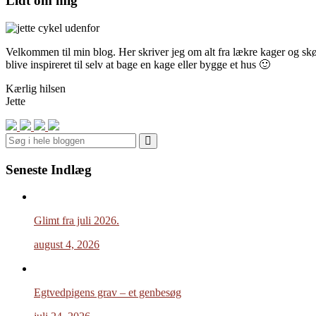
Lidt om mig
Velkommen til min blog. Her skriver jeg om alt fra lækre kager og skønn
blive inspireret til selv at bage en kage eller bygge et hus 🙂
Kærlig hilsen
Jette
Search
Seneste Indlæg
Glimt fra juli 2026.
august 4, 2026
Egtvedpigens grav – et genbesøg