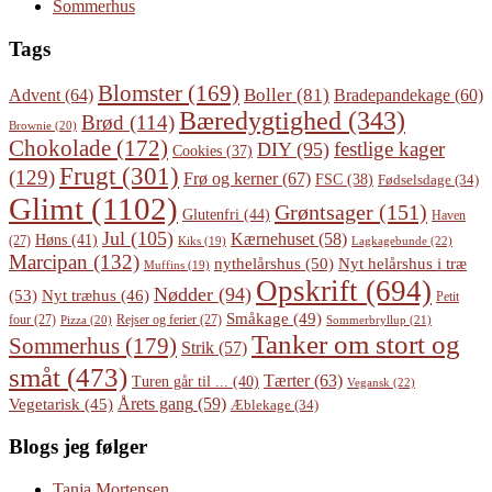
Sommerhus
Tags
Blomster
(169)
Boller
(81)
Advent
(64)
Bradepandekage
(60)
Bæredygtighed
(343)
Brød
(114)
Brownie
(20)
Chokolade
(172)
festlige kager
DIY
(95)
Cookies
(37)
Frugt
(301)
(129)
Frø og kerner
(67)
FSC
(38)
Fødselsdage
(34)
Glimt
(1102)
Grøntsager
(151)
Glutenfri
(44)
Haven
Jul
(105)
Kærnehuset
(58)
Høns
(41)
(27)
Lagkagebunde
(22)
Kiks
(19)
Marcipan
(132)
Nyt helårshus i træ
nythelårshus
(50)
Muffins
(19)
Opskrift
(694)
Nødder
(94)
(53)
Nyt træhus
(46)
Petit
Småkage
(49)
four
(27)
Rejser og ferier
(27)
Pizza
(20)
Sommerbryllup
(21)
Tanker om stort og
Sommerhus
(179)
Strik
(57)
småt
(473)
Tærter
(63)
Turen går til ...
(40)
Vegansk
(22)
Årets gang
(59)
Vegetarisk
(45)
Æblekage
(34)
Blogs jeg følger
Tanja Mortensen