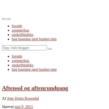
Toggle
Toggle
the
the
forside
mobile
search
sommerhus
menu
field
opskriftindeks
bag bagning med budget mm
Search
forside
sommerhus
opskriftindeks
bag bagning med budget mm
Aftensol og aftenrundgang
Af
Jette Holm Rosendal
Skrevet
juni 9, 2021