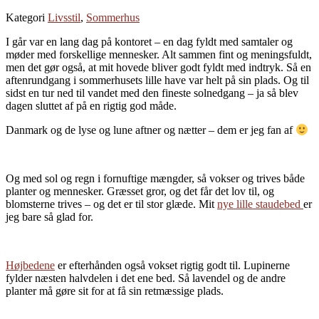
Kategori
Livsstil
,
Sommerhus
I går var en lang dag på kontoret – en dag fyldt med samtaler og
møder med forskellige mennesker. Alt sammen fint og meningsfuldt,
men det gør også, at mit hovede bliver godt fyldt med indtryk. Så en
aftenrundgang i sommerhusets lille have var helt på sin plads. Og til
sidst en tur ned til vandet med den fineste solnedgang – ja så blev
dagen sluttet af på en rigtig god måde.
Danmark og de lyse og lune aftner og nætter – dem er jeg fan af
Og med sol og regn i fornuftige mængder, så vokser og trives både
planter og mennesker. Græsset gror, og det får det lov til, og
blomsterne trives – og det er til stor glæde. Mit
nye lille staudebed
er
jeg bare så glad for.
Højbedene
er efterhånden også vokset rigtig godt til. Lupinerne
fylder næsten halvdelen i det ene bed. Så lavendel og de andre
planter må gøre sit for at få sin retmæssige plads.