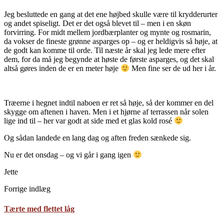
Jeg besluttede en gang at det ene højbed skulle være til krydderurter
og andet spiseligt. Det er det også blevet til – men i en skøn
forvirring. For midt mellem jordbærplanter og mynte og rosmarin,
da vokser de fineste grønne asparges op – og er heldigvis så høje, at
de godt kan komme til orde. Til næste år skal jeg lede mere efter
dem, for da må jeg begynde at høste de første asparges, og det skal
altså gøres inden de er en meter høje
Men fine ser de ud her i år.
Træerne i hegnet indtil naboen er ret så høje, så der kommer en del
skygge om aftenen i haven. Men i et hjørne af terrassen når solen
lige ind til – her var godt at side med et glas kold rosé
Og sådan landede en lang dag og aften freden sænkede sig.
Nu er det onsdag – og vi går i gang igen
Jette
Forrige indlæg
Tærte med flettet låg