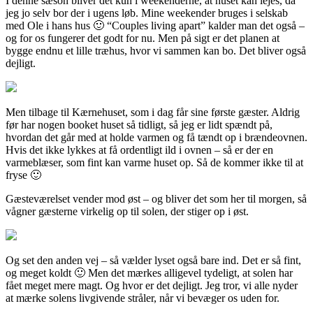
I denne sæson bliver det kun i weekenderne, at huset kan lejes, da
jeg jo selv bor der i ugens løb. Mine weekender bruges i selskab
med Ole i hans hus 🙂 “Couples living apart” kalder man det også –
og for os fungerer det godt for nu. Men på sigt er det planen at
bygge endnu et lille træhus, hvor vi sammen kan bo. Det bliver også
dejligt.
Men tilbage til Kærnehuset, som i dag får sine første gæster. Aldrig
før har nogen booket huset så tidligt, så jeg er lidt spændt på,
hvordan det går med at holde varmen og få tændt op i brændeovnen.
Hvis det ikke lykkes at få ordentligt ild i ovnen – så er der en
varmeblæser, som fint kan varme huset op. Så de kommer ikke til at
fryse 🙂
Gæsteværelset vender mod øst – og bliver det som her til morgen, så
vågner gæsterne virkelig op til solen, der stiger op i øst.
Og set den anden vej – så vælder lyset også bare ind. Det er så fint,
og meget koldt 🙂 Men det mærkes alligevel tydeligt, at solen har
fået meget mere magt. Og hvor er det dejligt. Jeg tror, vi alle nyder
at mærke solens livgivende stråler, når vi bevæger os uden for.