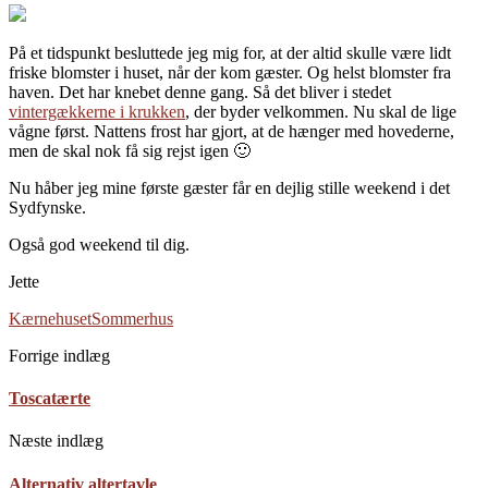
På et tidspunkt besluttede jeg mig for, at der altid skulle være lidt
friske blomster i huset, når der kom gæster. Og helst blomster fra
haven. Det har knebet denne gang. Så det bliver i stedet
vintergækkerne i krukken
, der byder velkommen. Nu skal de lige
vågne først. Nattens frost har gjort, at de hænger med hovederne,
men de skal nok få sig rejst igen 🙂
Nu håber jeg mine første gæster får en dejlig stille weekend i det
Sydfynske.
Også god weekend til dig.
Jette
Kærnehuset
Sommerhus
Forrige indlæg
Toscatærte
Næste indlæg
Alternativ altertavle