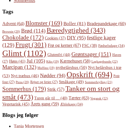
Sommerhus
Tags
Blomster
(169)
Boller
(81)
Advent
(64)
Bradepandekage
(60)
Bæredygtighed
(343)
Brød
(114)
Brownie
(20)
Chokolade
(172)
festlige kager
DIY
(95)
Cookies
(37)
Frugt
(301)
(129)
Frø og kerner
(67)
FSC
(38)
Fødselsdage
(34)
Glimt
(1102)
Grøntsager
(151)
Glutenfri
(44)
Haven
Jul
(105)
Kærnehuset
(58)
Høns
(41)
(27)
Lagkagebunde
(22)
Kiks
(19)
Marcipan
(132)
Nyt helårshus i træ
nythelårshus
(50)
Muffins
(19)
Opskrift
(694)
Nødder
(94)
(53)
Nyt træhus
(46)
Petit
Småkage
(49)
four
(27)
Rejser og ferier
(27)
Pizza
(20)
Sommerbryllup
(21)
Tanker om stort og
Sommerhus
(179)
Strik
(57)
småt
(473)
Tærter
(63)
Turen går til ...
(40)
Vegansk
(22)
Årets gang
(59)
Vegetarisk
(45)
Æblekage
(34)
Blogs jeg følger
Tanja Mortensen