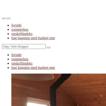
Toggle
Toggle
the
the
forside
mobile
search
sommerhus
menu
field
opskriftindeks
bag bagning med budget mm
Search
forside
sommerhus
opskriftindeks
bag bagning med budget mm