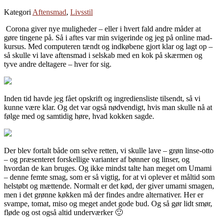
Kategori
Aftensmad
,
Livsstil
Corona giver nye muligheder – eller i hvert fald andre måder at
gøre tingene på. Så i aftes var min svigerinde og jeg på online mad-
kursus. Med computeren tændt og indkøbene gjort klar og lagt op –
så skulle vi lave aftensmad i selskab med en kok på skærmen og
tyve andre deltagere – hver for sig.
Inden tid havde jeg fået opskrift og ingrediensliste tilsendt, så vi
kunne være klar. Og det var også nødvendigt, hvis man skulle nå at
følge med og samtidig høre, hvad kokken sagde.
Der blev fortalt både om selve retten, vi skulle lave – grøn linse-otto
– og præsenteret forskellige varianter af bønner og linser, og
hvordan de kan bruges. Og ikke mindst talte han meget om Umami
– denne femte smag, som er så vigtig, for at vi oplever et måltid som
helstøbt og mættende. Normalt er det kød, der giver umami smagen,
men i det grønne køkken må der findes andre alternativer. Her er
svampe, tomat, miso og meget andet gode bud. Og så gør lidt smør,
fløde og ost også altid underværker 🙂