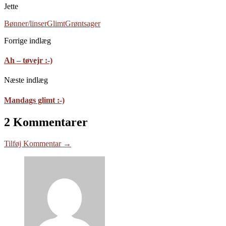
Jette
Bønner/linser
Glimt
Grøntsager
Forrige indlæg
Ah – tøvejr :-)
Næste indlæg
Mandags glimt :-)
2 Kommentarer
Tilføj Kommentar →