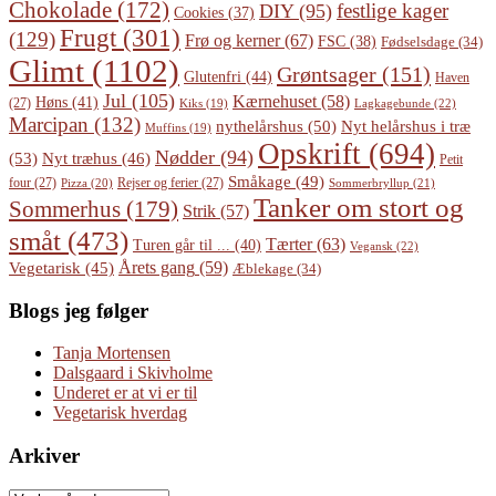
Chokolade
(172)
festlige kager
DIY
(95)
Cookies
(37)
Frugt
(301)
(129)
Frø og kerner
(67)
FSC
(38)
Fødselsdage
(34)
Glimt
(1102)
Grøntsager
(151)
Glutenfri
(44)
Haven
Jul
(105)
Kærnehuset
(58)
Høns
(41)
(27)
Lagkagebunde
(22)
Kiks
(19)
Marcipan
(132)
Nyt helårshus i træ
nythelårshus
(50)
Muffins
(19)
Opskrift
(694)
Nødder
(94)
(53)
Nyt træhus
(46)
Petit
Småkage
(49)
four
(27)
Rejser og ferier
(27)
Pizza
(20)
Sommerbryllup
(21)
Tanker om stort og
Sommerhus
(179)
Strik
(57)
småt
(473)
Tærter
(63)
Turen går til ...
(40)
Vegansk
(22)
Årets gang
(59)
Vegetarisk
(45)
Æblekage
(34)
Blogs jeg følger
Tanja Mortensen
Dalsgaard i Skivholme
Underet er at vi er til
Vegetarisk hverdag
Arkiver