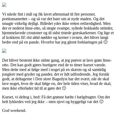
Vi nåede fint i mål og fik lavet aftensmad til fire personer,
portionsanrettet – og så var det bare om at nyde maden. Og det
smagte virkelig dejligt. Billedet yder ikke retten retfærdighed. Men
der er nederst linse-otto, så stegte svampe, syltede hokkaido strimler,
hjemmelavede croutoner og til sidst ristede græskarkerner. Og lige et
af kokkens fif: rist altid nødder og kerner i ovnen, det bliver langt
bedre end på en pande. Hvorfor har jeg glemt forklaringen på 🙂
Det bliver bestemt ikke sidste gang, at jeg prøver at lave grøn linse-
otto. Det kan godt gøres hurtigere end de to timer kurset varede.
Men dette med at følge med i noget på en skærm og så samtidig
jonglere med gryder og pander, det er lidt udfordrende. Jeg forstår
godt, at deltagerne i Den store Bagedyst har det svært, når de skal
lave noget, hvor de skal følge en, der hele tiden viser, hvad de skal,
men ikke efterlader tid til at gøre det 🙂
Kurset, vi deltog i, hed: Få det grønne bælte i bælgfrugter. Om det
helt lykkedes ved jeg ikke – men sjovt og hyggeligt var det 🙂
God weekend.