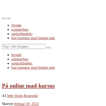
Toggle
Toggle
the
the
forside
mobile
search
sommerhus
menu
field
opskriftindeks
bag bagning med budget mm
Search
forside
sommerhus
opskriftindeks
bag bagning med budget mm
På online mad-kursus
Af
Jette Holm Rosendal
Skrevet
februar 19, 2021