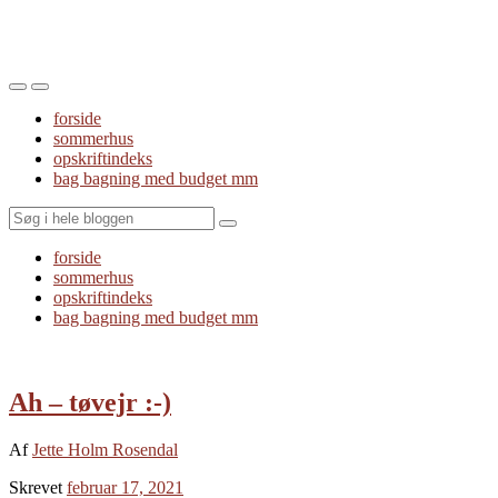
Toggle
Toggle
the
the
forside
mobile
search
sommerhus
menu
field
opskriftindeks
bag bagning med budget mm
Search
forside
sommerhus
opskriftindeks
bag bagning med budget mm
Ah – tøvejr :-)
Af
Jette Holm Rosendal
Skrevet
februar 17, 2021