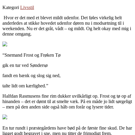
Kategori
Livsstil
Hvor er det med et blevet mildt udenfor. Det føles virkelig helt
anderledes at stikke hovedet udenfor døren nu i modsætning til i
weekenden. Nu er det gråt, vådt – og mildt. Og helt okay med mig i
denne omgang.
“Snemand Frost og Frøken Tø
gik en tur ved Søndersø
fandt en bænk og slog sig ned,
talte lidt om kærlighed.”
Halfdan Rasmusens fine rim dukker uvilkårligt op. Frost og tø op af
hinanden – det er dømt til at smelte væk. På en måde jo lidt sørgeligt
– men på den anden side også håb om forår og lysere tider.
En tur rundt i præstegårdens have bød på de første fine skud. De har
ligget godt begravet i sne, men nu titter de frimodigt frem.