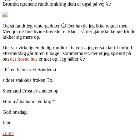
Brombærgrenene rundt omkring dem er også på vej 🙂
Og så fandt jeg vintergækker 🙂 Det havde jeg ikke regnet med.
Men jo, de fine hvide hoveder er klar – så der går ikke længe før de
lukker sig mere op.
Det var virkelig en dejlig rundtur i haven – jeg er så klar til forår. I
eftermiddag går turen tilbage i sommerhuset, her er jeg spændt på
om
det frosne hus
er tøet op. Jeg håber 🙂
“På en bænk ved Søndersø
sidder stakkels frøken Tø.
Snemand Frost er smeltet op.
Hun må ha ham i en kop!”
God onsdag.
Jette
Glimt