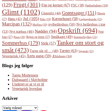
Frugt
(301)
(129)
Frø og kerner
(67)
FSC
(38)
Fødselsdage
(34)
Glimt
(1102)
Grøntsager
(151)
Glutenfri
(44)
Haven
Jul
(105)
Kærnehuset
(58)
Høns
(41)
(27)
Lagkagebunde
(22)
Kiks
(19)
Marcipan
(132)
Nyt helårshus i træ
nythelårshus
(50)
Muffins
(19)
Opskrift
(694)
Nødder
(94)
(53)
Nyt træhus
(46)
Petit
Småkage
(49)
four
(27)
Rejser og ferier
(27)
Pizza
(20)
Sommerbryllup
(21)
Tanker om stort og
Sommerhus
(179)
Strik
(57)
småt
(473)
Tærter
(63)
Turen går til ...
(40)
Vegansk
(22)
Årets gang
(59)
Vegetarisk
(45)
Æblekage
(34)
Blogs jeg følger
Tanja Mortensen
Dalsgaard i Skivholme
Underet er at vi er til
Vegetarisk hverdag
Arkiver
Arkiver