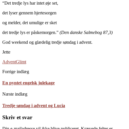
“Det tredje lys har intet øje set,
det lyser gennem hjertesorgen
og melder, det umulige er sket
det tredje lys er påskemorgen.”
(Den danske Salmebog 87,3)
God weekend og glædelig tredje søndag i advent.
Jette
Advent
Glimt
Forrige indlæg
En pyntet engelsk julekage
Næste indlæg
Tredje søndag i advent og Lucia
Skriv et svar
Din e-mailadresse vil ikke blive publiceret.
Krævede felter er