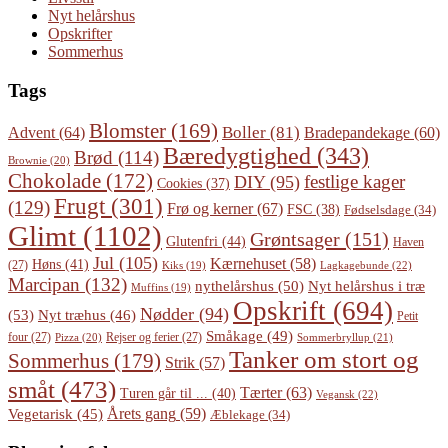
Nyt helårshus
Opskrifter
Sommerhus
Tags
Blomster
(169)
Boller
(81)
Advent
(64)
Bradepandekage
(60)
Bæredygtighed
(343)
Brød
(114)
Brownie
(20)
Chokolade
(172)
festlige kager
DIY
(95)
Cookies
(37)
Frugt
(301)
(129)
Frø og kerner
(67)
FSC
(38)
Fødselsdage
(34)
Glimt
(1102)
Grøntsager
(151)
Glutenfri
(44)
Haven
Jul
(105)
Kærnehuset
(58)
Høns
(41)
(27)
Lagkagebunde
(22)
Kiks
(19)
Marcipan
(132)
Nyt helårshus i træ
nythelårshus
(50)
Muffins
(19)
Opskrift
(694)
Nødder
(94)
(53)
Nyt træhus
(46)
Petit
Småkage
(49)
four
(27)
Rejser og ferier
(27)
Pizza
(20)
Sommerbryllup
(21)
Tanker om stort og
Sommerhus
(179)
Strik
(57)
småt
(473)
Tærter
(63)
Turen går til ...
(40)
Vegansk
(22)
Årets gang
(59)
Vegetarisk
(45)
Æblekage
(34)