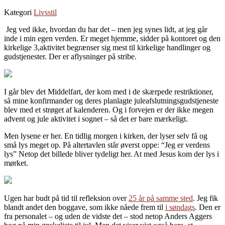
Kategori
Livsstil
Jeg ved ikke, hvordan du har det – men jeg synes lidt, at jeg går
inde i min egen verden. Er meget hjemme, sidder på kontoret og den
kirkelige 3,aktivitet begrænser sig mest til kirkelige handlinger og
gudstjenester. Der er aflysninger på stribe.
I går blev det Middelfart, der kom med i de skærpede restriktioner,
så mine konfirmander og deres planlagte juleafslutningsgudstjeneste
blev med et strøget af kalenderen. Og i forvejen er der ikke megen
advent og jule aktivitet i sognet – så det er bare mærkeligt.
Men lysene er her. En tidlig morgen i kirken, der lyser selv få og
små lys meget op. På altertavlen står øverst oppe: “Jeg er verdens
lys” Netop det billede bliver tydeligt her. At med Jesus kom der lys i
mørket.
Ugen har budt på tid til refleksion over
25 år på samme sted
. Jeg fik
blandt andet den boggave, som ikke nåede frem til
i søndags
. Den er
fra personalet – og uden de vidste det – stod netop Anders Aggers