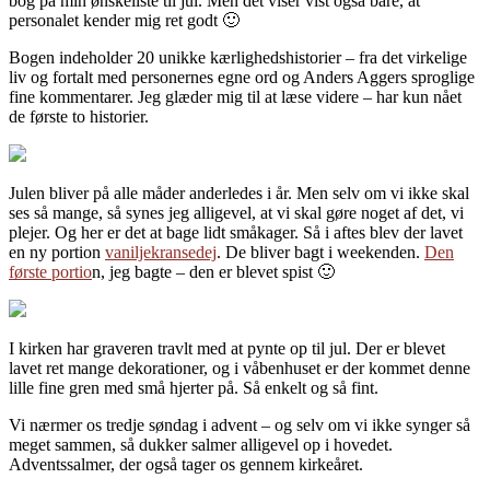
bog på min ønskeliste til jul. Men det viser vist også bare, at
personalet kender mig ret godt 🙂
Bogen indeholder 20 unikke kærlighedshistorier – fra det virkelige
liv og fortalt med personernes egne ord og Anders Aggers sproglige
fine kommentarer. Jeg glæder mig til at læse videre – har kun nået
de første to historier.
Julen bliver på alle måder anderledes i år. Men selv om vi ikke skal
ses så mange, så synes jeg alligevel, at vi skal gøre noget af det, vi
plejer. Og her er det at bage lidt småkager. Så i aftes blev der lavet
en ny portion
vaniljekransedej
. De bliver bagt i weekenden.
Den
første portio
n, jeg bagte – den er blevet spist 🙂
I kirken har graveren travlt med at pynte op til jul. Der er blevet
lavet ret mange dekorationer, og i våbenhuset er der kommet denne
lille fine gren med små hjerter på. Så enkelt og så fint.
Vi nærmer os tredje søndag i advent – og selv om vi ikke synger så
meget sammen, så dukker salmer alligevel op i hovedet.
Adventssalmer, der også tager os gennem kirkeåret.