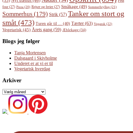
Nødder
(94)
(53)
Nyt træhus
(46)
Petit
Småkage
(49)
four
(27)
Rejser og ferier
(27)
Pizza
(20)
Sommerbryllup
(21)
Tanker om stort og
Sommerhus
(179)
Strik
(57)
småt
(473)
Tærter
(63)
Turen går til ...
(40)
Vegansk
(22)
Årets gang
(59)
Vegetarisk
(45)
Æblekage
(34)
Blogs jeg følger
Tanja Mortensen
Dalsgaard i Skivholme
Underet er at vi er til
Vegetarisk hverdag
Arkiver
Arkiver