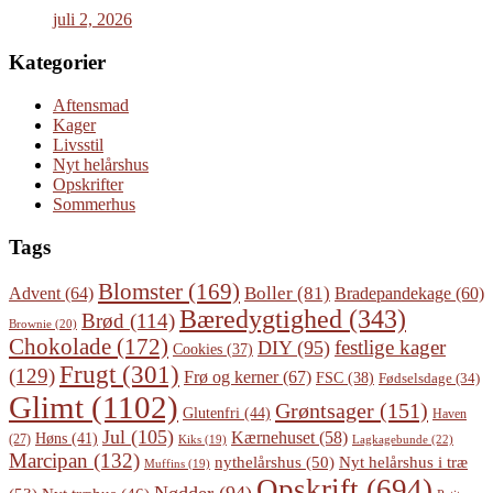
juli 2, 2026
Kategorier
Aftensmad
Kager
Livsstil
Nyt helårshus
Opskrifter
Sommerhus
Tags
Blomster
(169)
Boller
(81)
Advent
(64)
Bradepandekage
(60)
Bæredygtighed
(343)
Brød
(114)
Brownie
(20)
Chokolade
(172)
festlige kager
DIY
(95)
Cookies
(37)
Frugt
(301)
(129)
Frø og kerner
(67)
FSC
(38)
Fødselsdage
(34)
Glimt
(1102)
Grøntsager
(151)
Glutenfri
(44)
Haven
Jul
(105)
Kærnehuset
(58)
Høns
(41)
(27)
Lagkagebunde
(22)
Kiks
(19)
Marcipan
(132)
Nyt helårshus i træ
nythelårshus
(50)
Muffins
(19)
Opskrift
(694)