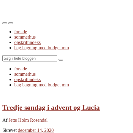
Toggle
Toggle
the
the
forside
mobile
search
sommerhus
menu
field
opskriftindeks
bag bagning med budget mm
Search
forside
sommerhus
opskriftindeks
bag bagning med budget mm
Tredje søndag i advent og Lucia
Af
Jette Holm Rosendal
Skrevet
december 14, 2020