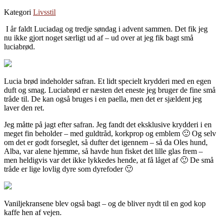
Kategori
Livsstil
I år faldt Luciadag og tredje søndag i advent sammen. Det fik jeg
nu ikke gjort noget særligt ud af – ud over at jeg fik bagt små
luciabrød.
Lucia brød indeholder safran. Et lidt specielt krydderi med en egen
duft og smag. Luciabrød er næsten det eneste jeg bruger de fine små
tråde til. De kan også bruges i en paella, men det er sjældent jeg
laver den ret.
Jeg måtte på jagt efter safran. Jeg fandt det eksklusive krydderi i en
meget fin beholder – med guldtråd, korkprop og emblem 🙂 Og selv
om det er godt forseglet, så dufter det igennem – så da Oles hund,
Alba, var alene hjemme, så havde hun fisket det lille glas frem –
men heldigvis var det ikke lykkedes hende, at få låget af 🙂 De små
tråde er lige lovlig dyre som dyrefoder 🙂
Vaniljekransene blev også bagt – og de bliver nydt til en god kop
kaffe hen af vejen.