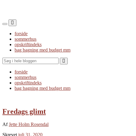
Toggle
Toggle
the
the
forside
mobile
search
sommerhus
menu
field
opskriftindeks
bag bagning med budget mm
Search
forside
sommerhus
opskriftindeks
bag bagning med budget mm
Fredags glimt
Af
Jette Holm Rosendal
Skrevet
juli 31, 2020