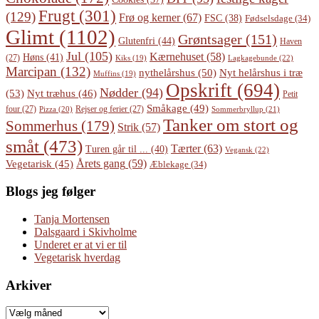
Frugt
(301)
(129)
Frø og kerner
(67)
FSC
(38)
Fødselsdage
(34)
Glimt
(1102)
Grøntsager
(151)
Glutenfri
(44)
Haven
Jul
(105)
Kærnehuset
(58)
Høns
(41)
(27)
Lagkagebunde
(22)
Kiks
(19)
Marcipan
(132)
Nyt helårshus i træ
nythelårshus
(50)
Muffins
(19)
Opskrift
(694)
Nødder
(94)
(53)
Nyt træhus
(46)
Petit
Småkage
(49)
four
(27)
Rejser og ferier
(27)
Pizza
(20)
Sommerbryllup
(21)
Tanker om stort og
Sommerhus
(179)
Strik
(57)
småt
(473)
Tærter
(63)
Turen går til ...
(40)
Vegansk
(22)
Årets gang
(59)
Vegetarisk
(45)
Æblekage
(34)
Blogs jeg følger
Tanja Mortensen
Dalsgaard i Skivholme
Underet er at vi er til
Vegetarisk hverdag
Arkiver
Arkiver