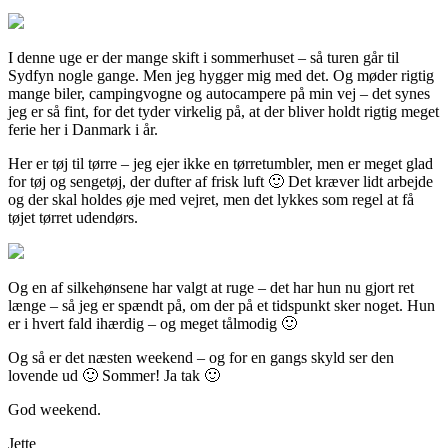
I denne uge er der mange skift i sommerhuset – så turen går til
Sydfyn nogle gange. Men jeg hygger mig med det. Og møder rigtig
mange biler, campingvogne og autocampere på min vej – det synes
jeg er så fint, for det tyder virkelig på, at der bliver holdt rigtig meget
ferie her i Danmark i år.
Her er tøj til tørre – jeg ejer ikke en tørretumbler, men er meget glad
for tøj og sengetøj, der dufter af frisk luft 🙂 Det kræver lidt arbejde
og der skal holdes øje med vejret, men det lykkes som regel at få
tøjet tørret udendørs.
Og en af silkehønsene har valgt at ruge – det har hun nu gjort ret
længe – så jeg er spændt på, om der på et tidspunkt sker noget. Hun
er i hvert fald ihærdig – og meget tålmodig 🙂
Og så er det næsten weekend – og for en gangs skyld ser den
lovende ud 🙂 Sommer! Ja tak 🙂
God weekend.
Jette