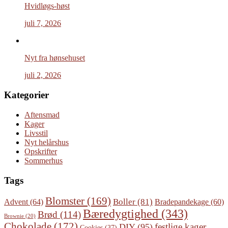
Hvidløgs-høst
juli 7, 2026
Nyt fra hønsehuset
juli 2, 2026
Kategorier
Aftensmad
Kager
Livsstil
Nyt helårshus
Opskrifter
Sommerhus
Tags
Blomster
(169)
Boller
(81)
Advent
(64)
Bradepandekage
(60)
Bæredygtighed
(343)
Brød
(114)
Brownie
(20)
Chokolade
(172)
festlige kager
DIY
(95)
Cookies
(37)