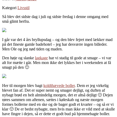
Kategori
Livsstil
Så blev det sidste dag i juli og sidste fredag i denne omgang med
små glimt herfra.
I går var det 4 års bryllupsdag – og den blev fejret med lækker mad
på det fineste gamle badehotel – jeg har desværre ingen billeder.
Men Ole og jeg nød tiden og maden.
Den høje og slanke
lagkage
har vi stadig til gode at smage – vi var
alt for mætte i går. Men mon ikke det lykkes her i weekenden at få
smagt på den 🙂
Her til morgen blev bagt
koldthævede boller
. Dem er jeg virkelig
blevet fan af. Det er super nemt og smager dejligt, og duften af
nybagt brød en helt almindelig morgen, det er altså dejligt 🙂 Dejen
røres sammen om aftenen, sættes i køleskab og næste morgen
formes bollerne med en ske og de bager godt et kvarter – og så er vi
klar 🙂 De er bedst nybagte, men hvis man ikke er vild med at skulle
have fingre i dejen, så er dette et godt bud på hjemmebagte boller.