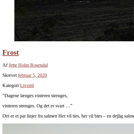
Frost
Af
Jette Holm Rosendal
Skrevet
februar 5, 2020
Kategori
Livsstil
“Dagene længes vinteren strenges,
vinteren strenges. Og det er svart …”
Det er et par linjer fra salmen Her vil ties, her vil bies – en dejlig sal