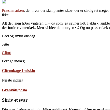
Præstemarken
, der, hvor der skal plantes skov, der er stadig ret mege
ikke i.
Alt det, som hører vinteren til – og som jeg savner lidt. Faktisk tænkte
der fordrer vinterdæk. Men så blev det morgen 🙂 Og nu passer dæk o
God og smuk onsdag.
Jette
Glimt
Forrige indlæg
Citronkage i solskin
Næste indlæg
Grønkåls pesto
Skriv et svar
Din e-mailadresse vil ikke blive publiceret.
Krævede felter er marker