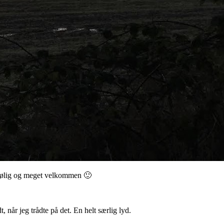
s, kølig og meget velkommen 🙂
 når jeg trådte på det. En helt særlig lyd.