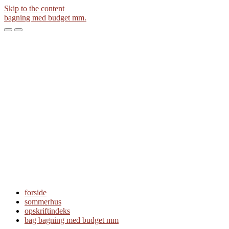
Skip to the content
bagning med budget mm.
Toggle
Toggle
the
the
mobile
search
menu
field
forside
sommerhus
opskriftindeks
bag bagning med budget mm