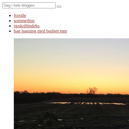
Search
forside
sommerhus
opskriftindeks
bag bagning med budget mm